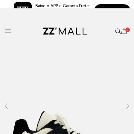
Baixe o APP e Garanta Frete 
BAIXAR
Grátis*
5.0
0