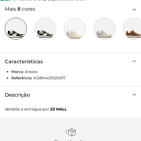
Mais
8
cores
Características
Marca:
Arezzo
Referência:
A1280400020017
Descrição
Tênis em couro branco e camurça preta. O tênis de
Vendido e entregue por
ZZ MALL
amarração tem solado baixo emborrachado branco com
base preta. Traz cabedal com recortes e aplicações em
camurça e perfuros nas laterais e biqueira. Com formato
arredondado na ponta, tem fecho em cadarços brancos e
língua canelada.