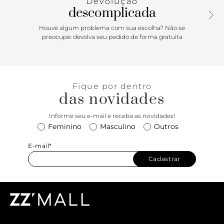
Devolução
descomplicada
Houve algum problema com sua escolha? Não se
preocupe: devolva seu pedido de forma gratuita
Fique por dentro
das novidades
Informe seu e-mail e receba as novidades!
Feminino
Masculino
Outros
E-mail*
Cadastrar