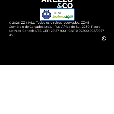
Devolução do Produto
ZZ MALL é confiável
Compre pelo WhatsApp
ZZPay
BOM
Cartão Presente
©
2026
, ZZ MALL. Todos os direitos reservados.
ZZAB
Comércio de Calçados Ltda. | Rua África do Sul, 2280. Padre
Mathias, Cariacica/ES. CEP: 29157-900 | CNPJ: 07.900.208/0077-
Vendas Corporativas
04