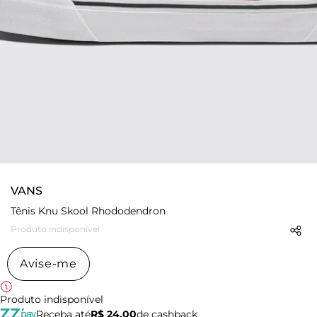
VANS
Tênis Knu Skool Rhododendron
Produto indisponível
Avise-me
Produto indisponível
Receba até
R$ 24,00
de cashback