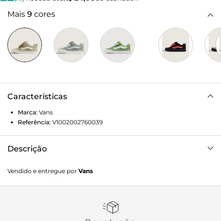
Mais
9
cores
Características
Marca:
Vans
Referência:
V1002002760039
Descrição
Com inspiração no estilo “volumoso” típico dos anos 90, o
Vendido e entregue por
Vans
Knu Skool é a interpretação contemporânea do estilo
clássico de uma década que representa o cenário do skate.
Caracterizado por sua lingueta volumosa e Sidestripe Vans
moldada em 3D, o Tênis Knu Skool Rhododendron traz o
acabamento marcado por cadarços oversized e robustos.