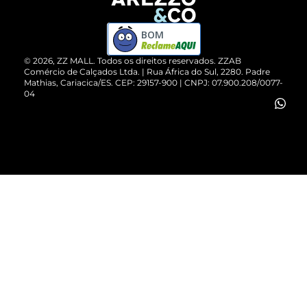
Devolução do Produto
ZZ MALL é confiável
Compre pelo WhatsApp
ZZPay
BOM
Cartão Presente
©
2026
, ZZ MALL. Todos os direitos reservados.
ZZAB
Comércio de Calçados Ltda. | Rua África do Sul, 2280. Padre
Mathias, Cariacica/ES. CEP: 29157-900 | CNPJ: 07.900.208/0077-
Vendas Corporativas
04