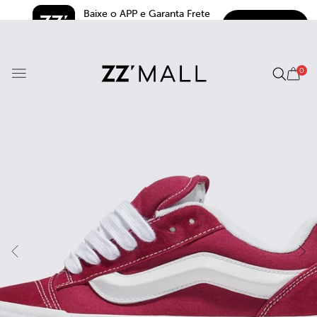
Baixe o APP e Garanta Frete 
BAIXAR
Grátis*
5.0
0