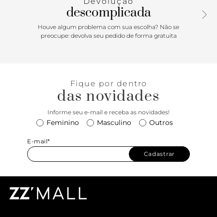
Devolução
Apresenta heeltab do skate tradicional com inscrição Vans
descomplicada
em “Drop V” e “Off The Wall” aplicada no calcanhar, com
etiqueta tecida “Vans Off The Wall” aplicada na lingueta.
Houve algum problema com sua escolha? Não se
Com perfil marcante e detalhes em estilo dramático dos
preocupe: devolva seu pedido de forma gratuita
anos 90, esse tênis lendário brinca com o original Old
Skool, reverenciando um ícone do passado com as
tendências do presente.
Fique por dentro
das novidades
Informe seu e-mail e receba as novidades!
Feminino
Masculino
Outros
E-mail*
Cadastrar