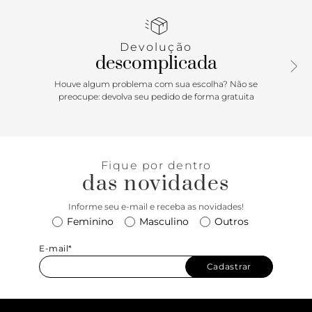
camurça com construção reforçada, palmilha forrada para
conforto e solado de borracha que garante aderência e
resistência ao uso diário. Design unissex que combina
Devolução
presença retrô com conforto, suporte e flexibilidade para o
descomplicada
cotidiano urbano.
Houve algum problema com sua escolha? Não se
preocupe: devolva seu pedido de forma gratuita
Fique por dentro
das novidades
Informe seu e-mail e receba as novidades!
Feminino
Masculino
Outros
E-mail*
Cadastrar