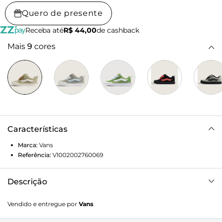
Quero de presente
Receba até
R$ 44,00
de cashback
Mais
9
cores
Características
Marca:
Vans
Referência:
V1002002760069
Descrição
O Tênis Knu Skool Leopard Black White traz o legado da
Vendido e entregue por
Vans
VANS em um modelo de cano baixo com acabamento
costurado e a icônica sidestripe. Cabedal em couro