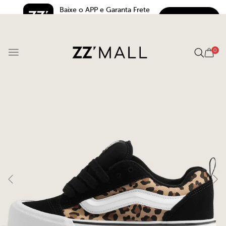
Baixe o APP e Garanta Frete 
BAIXAR
Grátis*
5.0
0