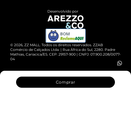
Políticas de Privacidade
Entrega
ZZ Influ
Desenvolvido por
Devolução do Produto
ZZ MALL é confiável
Compre pelo WhatsApp
ZZPay
BOM
Cartão Presente
©
2026
, ZZ MALL. Todos os direitos reservados.
ZZAB
Comércio de Calçados Ltda. | Rua África do Sul, 2280. Padre
Mathias, Cariacica/ES. CEP: 29157-900 | CNPJ: 07.900.208/0077-
Vendas Corporativas
04
Comprar