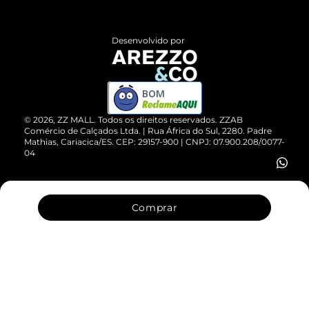
Central de Atendimento
Políticas de Privacidade
Entrega
ZZ Influ
Desenvolvido por
Devolução do Produto
ZZ MALL é confiável
Compre pelo WhatsApp
ZZPay
BOM
Cartão Presente
©
2026
, ZZ MALL. Todos os direitos reservados.
ZZAB
Comércio de Calçados Ltda. | Rua África do Sul, 2280. Padre
Mathias, Cariacica/ES. CEP: 29157-900 | CNPJ: 07.900.208/0077-
Vendas Corporativas
04
Comprar