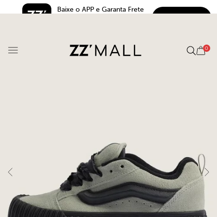
Baixe o APP e Garanta Frete 
BAIXAR
Grátis*
5.0
0