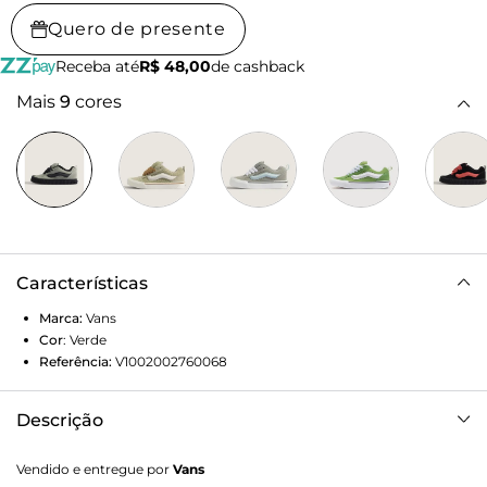
Quero de presente
Receba até
R$ 48,00
de cashback
Mais
9
cores
Características
Marca:
Vans
Cor
:
Verde
Referência:
V1002002760068
Descrição
Couro Sola Vulcanizado
Vendido e entregue por
Vans