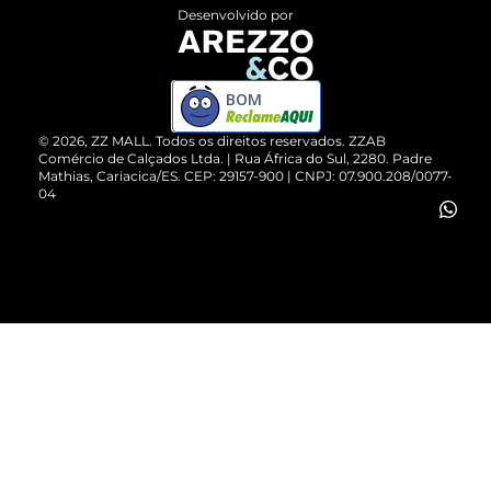
Entrega
ZZ Influ
Desenvolvido por
Devolução do Produto
ZZ MALL é confiável
Compre pelo WhatsApp
ZZPay
BOM
Cartão Presente
©
2026
, ZZ MALL. Todos os direitos reservados.
ZZAB
Comércio de Calçados Ltda. | Rua África do Sul, 2280. Padre
Mathias, Cariacica/ES. CEP: 29157-900 | CNPJ: 07.900.208/0077-
Vendas Corporativas
04