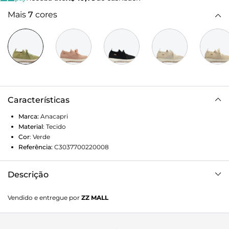
Mais
7
cores
Características
Marca:
Anacapri
Material
:
Tecido
Cor
:
Verde
Referência:
C3037700220008
Descrição
Tênis Lavínia em knit verde. Com solado esportivo branco
Vendido e entregue por
ZZ MALL
com emborrachado em nude. Feito em knit, ele apresenta
texturas aparentes e perfuradas por todo o cabedal. Com
tecido em knit, que se ajusta como uma meia no pé,