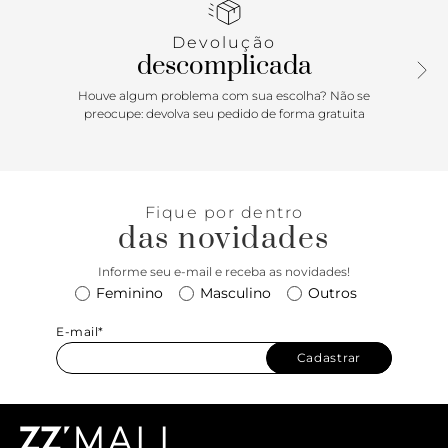
proporcionando total conforto e amarração por atacadores
de mesmo tom. Traz etiqueta lateral em tecido marrom
Devolução
com assinatura Anacapri e puxador em fita de gorgurão no
descomplicada
calcanhar, facilitando o calce.
Houve algum problema com sua escolha? Não se
Porque Apostar:Tênis Anacapri em knit é garantia de
preocupe: devolva seu pedido de forma gratuita
conforto ao extremo! O modelo que já é um best seller
vem para a temporada mais leve e solar totalmente
repaginado - com solado esportivo e design robusto com
amarração. Urbano e estiloso, o sneaker Lavínia é ultra
Fique por dentro
comfy e vai bem com diversas propostas: para um dia
das novidades
corrido de trabalho e estudos, para praticar exercícios,
curtir momentos de lazer ou simplesmente arrasar por
Informe seu e-mail e receba as novidades!
onde você for. Preparada para protagonizar momentos
Feminino
Masculino
Outros
incríveis? Arrase!
E-mail*
Cadastrar