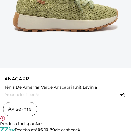
ANACAPRI
Tênis De Amarrar Verde Anacapri Knit Lavínia
Produto indisponível
Avise-me
Produto indisponível
Receba até
R$ 10,79
de cashback