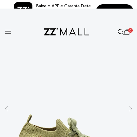
Baixe o APP e Garanta Frete 
BAIXAR
Grátis*
5.0
0