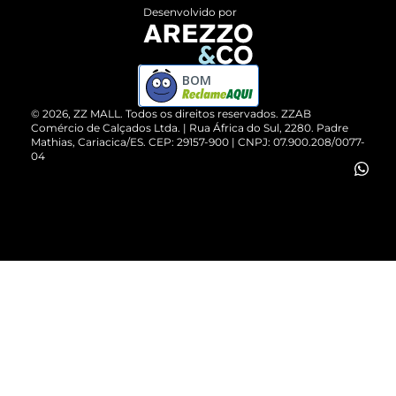
Entrega
ZZ Influ
Desenvolvido por
Devolução do Produto
ZZ MALL é confiável
Compre pelo WhatsApp
ZZPay
BOM
Cartão Presente
©
2026
, ZZ MALL. Todos os direitos reservados.
ZZAB
Comércio de Calçados Ltda. | Rua África do Sul, 2280. Padre
Mathias, Cariacica/ES. CEP: 29157-900 | CNPJ: 07.900.208/0077-
Vendas Corporativas
04