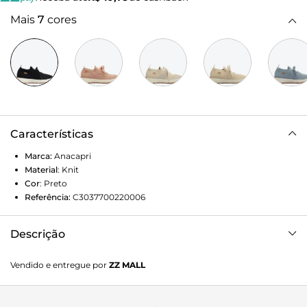
Mais
7
cores
Características
Marca:
Anacapri
Material
:
Knit
Cor
:
Preto
Referência:
C3037700220006
Descrição
Tênis Lavínia em knit preto. Com solado esportivo branco
Vendido e entregue por
ZZ MALL
com emborrachado em nude. Feito em knit, ele apresenta
texturas aparentes e perfuradas por todo o cabedal. Com
tecido em knit, que se ajusta como uma meia no pé,