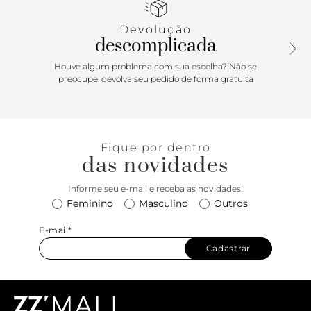
proporcionando total conforto e amarração por atacadores
de mesmo tom. Traz etiqueta lateral em tecido marrom
Devolução
com assinatura Anacapri e puxador em fita de gorgurão no
descomplicada
calcanhar, facilitando o calce.
Houve algum problema com sua escolha? Não se
Porque Apostar:Tênis Anacapri em knit é garantia de
preocupe: devolva seu pedido de forma gratuita
conforto ao extremo! O modelo que já é um best seller
vem para a temporada mais leve e solar totalmente
repaginado - com solado esportivo e design robusto com
amarração. Urbano e estiloso, o sneaker Lavínia é ultra
Fique por dentro
comfy e vai bem com diversas propostas: para um dia
das novidades
corrido de trabalho e estudos, para praticar exercícios,
curtir momentos de lazer ou simplesmente arrasar por
Informe seu e-mail e receba as novidades!
onde você for. Preparada para protagonizar momentos
Feminino
Masculino
Outros
incríveis? Arrase!
E-mail*
Cadastrar