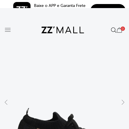
Baixe o APP e Garanta Frete 
BAIXAR
Grátis*
5.0
0