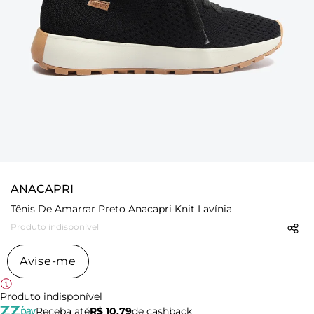
ANACAPRI
Tênis De Amarrar Preto Anacapri Knit Lavínia
Produto indisponível
Avise-me
Produto indisponível
Receba até
R$ 10,79
de cashback