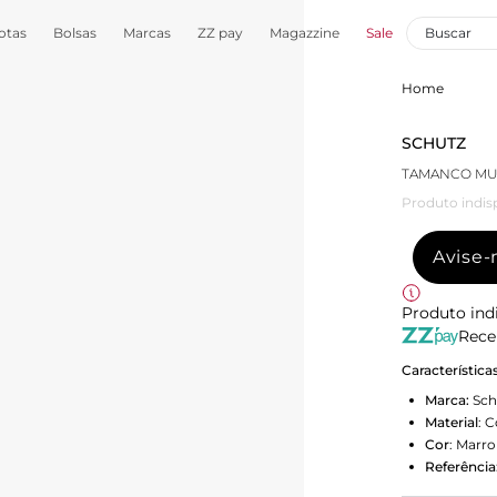
otas
Bolsas
Marcas
ZZ pay
Magazzine
Sale
Home
SCHUTZ
TAMANCO MU
Produto indis
Avise
Produto ind
Rece
Característica
Marca:
Sch
Material
:
C
Cor
:
Marr
Referência