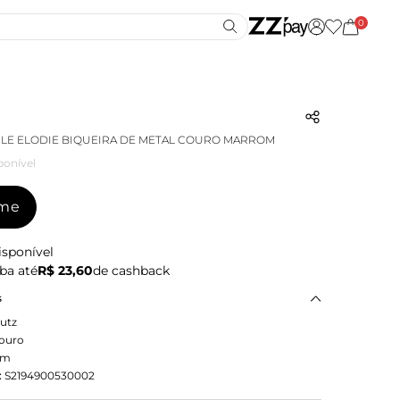
0
LE ELODIE BIQUEIRA DE METAL COURO MARROM
ponível
-me
isponível
ba até
R$ 23,60
de cashback
s
utz
ouro
om
:
S2194900530002