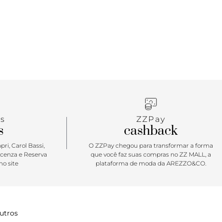
s
ZZPay
s
cashback
ri, Carol Bassi,
O ZZPay chegou para transformar a forma
icenza e Reserva
que você faz suas compras no ZZ MALL, a
o site
plataforma de moda da AREZZO&CO.
utros