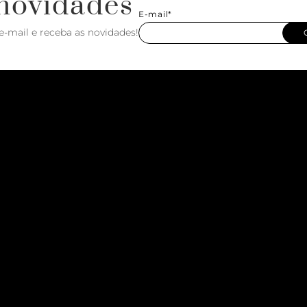
novidades
E-mail*
e-mail e receba as novidades!