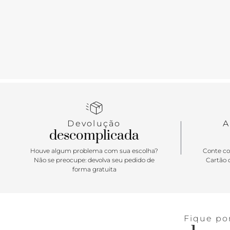
Devolução
A
descomplicada
Houve algum problema com sua escolha?
Conte co
Não se preocupe: devolva seu pedido de
Cartão d
forma gratuita
Fique po