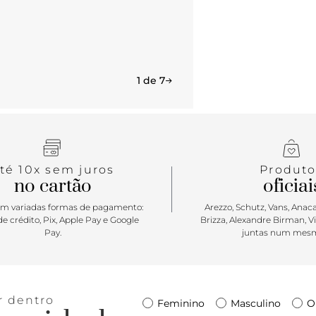
1 de 7
té 10x sem juros
Produto
no cartão
oficiai
m variadas formas de pagamento:
Arezzo, Schutz, Vans, Anacap
e crédito, Pix, Apple Pay e Google
Brizza, Alexandre Birman, V
Pay.
juntas num mesm
r dentro
Feminino
Masculino
O