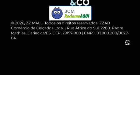
Compre pelo WhatsApp
ZZPay
BOM
Cartão Presente
©
2026
, ZZ MALL. Todos os direitos reservados.
ZZAB
Comércio de Calçados Ltda. | Rua África do Sul, 2280. Padre
Mathias, Cariacica/ES. CEP: 29157-900 | CNPJ: 07.900.208/0077-
Vendas Corporativas
04