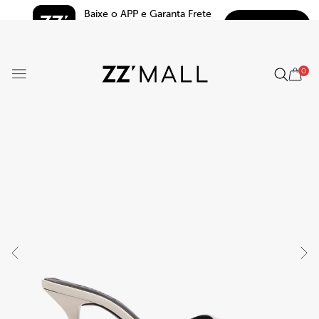
Baixe o APP e Garanta Frete 
BAIXAR
Grátis*
5.0
0