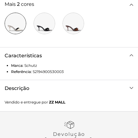
Mais
2
cores
Características
Marca:
Schutz
Referência:
S2194900530003
Descrição
O Tamanco Mule Leoness em couro Branco é a tradução do
Vendido e entregue por
ZZ MALL
glamour moderno e ousado. Ele une a sofisticação do salto
agulha altíssimo ao impacto do detalhe metálico prateado
na ponta, criando um design sexy e impactante. É a aposta
ideal para quem deseja elevar instantaneamente o visual
com uma peça que exala poder e feminilidade, perfeita para
Devolução
eventos que pedem uma dose extra de confiança e atitude!