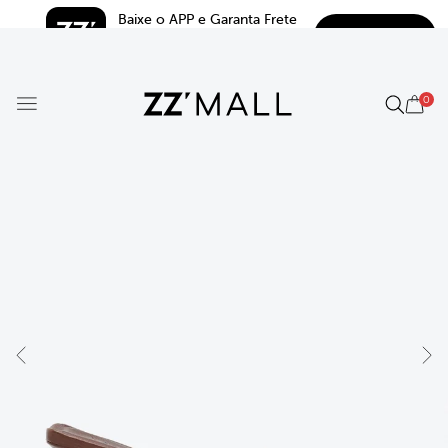
Baixe o APP e Garanta Frete 
BAIXAR
Grátis*
5.0
0