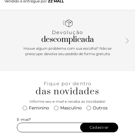
Vendido e entregue por
ZZ MALL
surge na cor marrom e salto médio trazendo um max laço
que transmite muita delicadeza para o modelo.
Devolução
descomplicada
Houve algum problema com sua escolha? Não se
preocupe: devolva seu pedido de forma gratuita
Fique por dentro
das novidades
Informe seu e-mail e receba as novidades!
Feminino
Masculino
Outros
E-mail*
Cadastrar