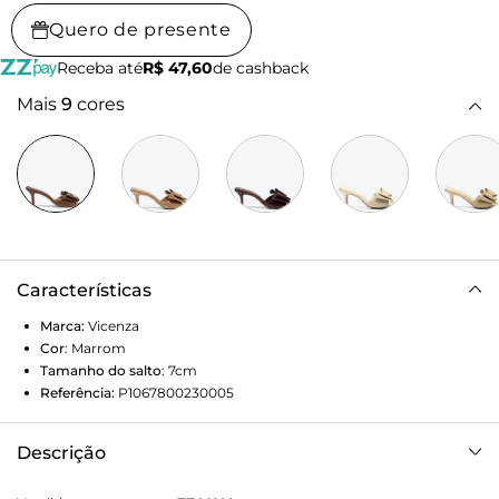
Quero de presente
Receba até
R$ 47,60
de cashback
Mais
9
cores
Características
Marca:
Vicenza
Cor
:
Marrom
Tamanho do salto
:
7cm
Referência:
P1067800230005
Descrição
O clássico tamanco renovado em um design moderno,