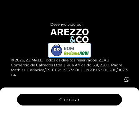
Termos de Uso
Central de Atendimento
Políticas de Privacidade
Entrega
ZZ Influ
Desenvolvido por
Devolução do Produto
ZZ MALL é confiável
Compre pelo WhatsApp
ZZPay
BOM
Cartão Presente
©
2026
, ZZ MALL. Todos os direitos reservados.
ZZAB
Comércio de Calçados Ltda. | Rua África do Sul, 2280. Padre
Mathias, Cariacica/ES. CEP: 29157-900 | CNPJ: 07.900.208/0077-
Vendas Corporativas
04
Comprar