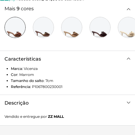
Mais
9
cores
Características
Marca:
Vicenza
Cor
:
Marrom
Tamanho do salto
:
7cm
Referência:
P1067800230001
Descrição
O clássico tamanco renovado em um design moderno,
Vendido e entregue por
ZZ MALL
surge na cor marrom e salto médio trazendo um max laço
que transmite muita delicadeza para o modelo.