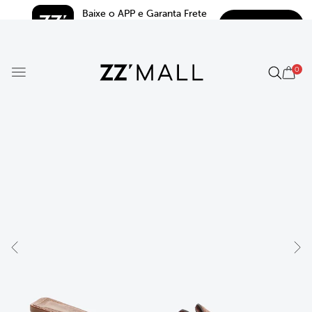
Baixe o APP e Garanta Frete 
BAIXAR
Grátis*
5.0
0