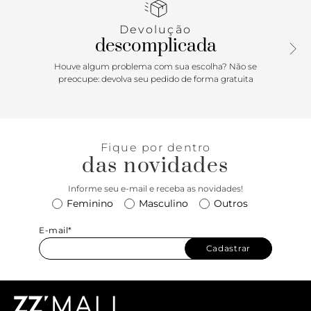
Devolução
descomplicada
Houve algum problema com sua escolha? Não se
preocupe: devolva seu pedido de forma gratuita
Fique por dentro
das novidades
Informe seu e-mail e receba as novidades!
Feminino
Masculino
Outros
E-mail*
Cadastrar