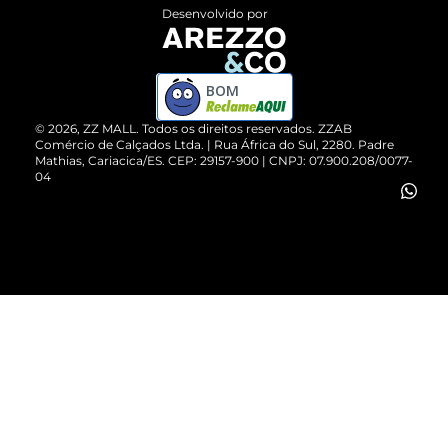
Entrega
ZZ Influ
Desenvolvido por
Devolução do Produto
ZZ MALL é confiável
Compre pelo WhatsApp
ZZPay
BOM
Cartão Presente
©
2026
, ZZ MALL. Todos os direitos reservados.
ZZAB
Comércio de Calçados Ltda. | Rua África do Sul, 2280. Padre
Mathias, Cariacica/ES. CEP: 29157-900 | CNPJ: 07.900.208/0077-
Vendas Corporativas
04