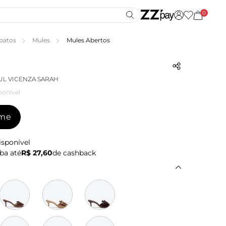
0
patos
Mules
Mules Abertos
L VICENZA SARAH
ponível
-me
isponível
ba até
R$ 27,60
de cashback