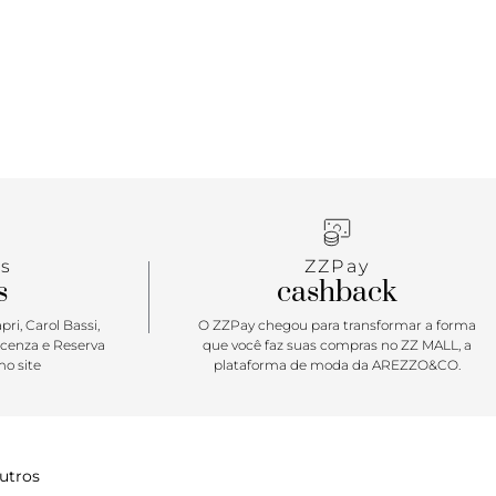
s
ZZPay
s
cashback
ri, Carol Bassi,
O ZZPay chegou para transformar a forma
icenza e Reserva
que você faz suas compras no ZZ MALL, a
o site
plataforma de moda da AREZZO&CO.
utros