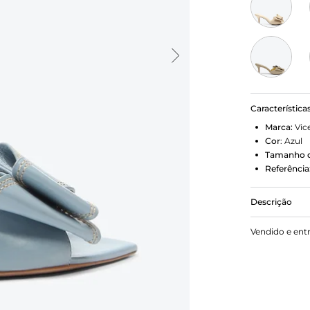
Característica
Marca:
Vic
Cor
:
Azul
Tamanho d
Referência
Descrição
O clássico 
Vendido e ent
na cor azul
muita delic