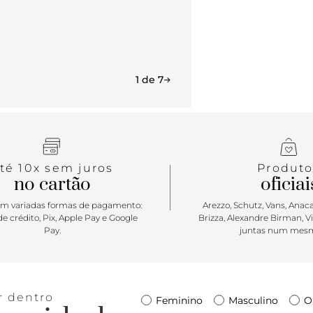
1 de 7
té 10x sem juros
Produto
no cartão
oficiai
m variadas formas de pagamento:
Arezzo, Schutz, Vans, Anacap
e crédito, Pix, Apple Pay e Google
Brizza, Alexandre Birman, V
Pay.
juntas num mesm
r dentro
Feminino
Masculino
O