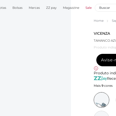
otas
Bolsas
Marcas
ZZ pay
Magazzine
Sale
Home
Sa
VICENZA
TAMANCO AZU
Produto indis
Avise
Produto ind
Rece
Mais
9
cores