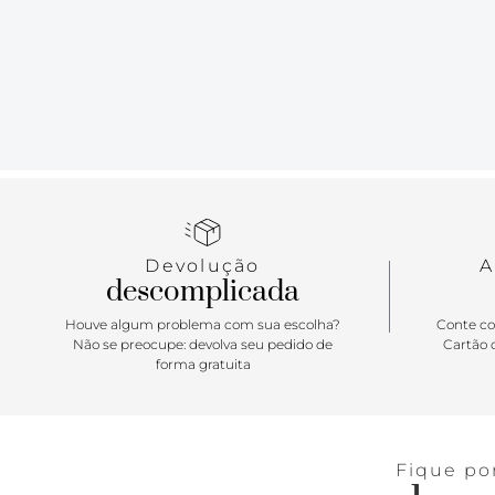
Devolução
A
descomplicada
Houve algum problema com sua escolha?
Conte co
Não se preocupe: devolva seu pedido de
Cartão d
forma gratuita
Fique po