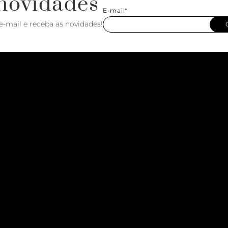
novidades
E-mail*
e-mail e receba as novidades!