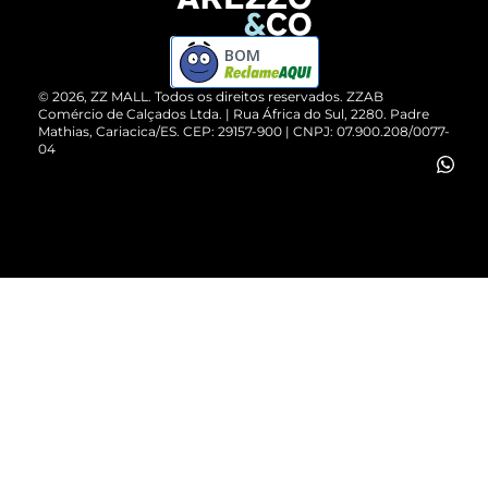
Devolução do Produto
ZZ MALL é confiável
Compre pelo WhatsApp
ZZPay
BOM
Cartão Presente
©
2026
, ZZ MALL. Todos os direitos reservados.
ZZAB
Comércio de Calçados Ltda. | Rua África do Sul, 2280. Padre
Mathias, Cariacica/ES. CEP: 29157-900 | CNPJ: 07.900.208/0077-
Vendas Corporativas
04