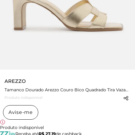
AREZZO
Tamanco Dourado Arezzo Couro Bico Quadrado Tira Vazada
Produto indisponível
Avise-me
Produto indisponível
Receba até
R$ 27,19
de cashback