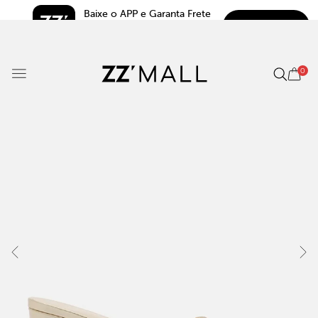
Baixe o APP e Garanta Frete 
BAIXAR
Grátis*
5.0
0