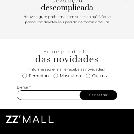
Devolução
descomplicada
Houve algum problema com sua escolha? Não se
preocupe: devolva seu pedido de forma gratuita
Fique por dentro
das novidades
Informe seu e-mail e receba as novidades!
Feminino
Masculino
Outros
E-mail*
Cadastrar