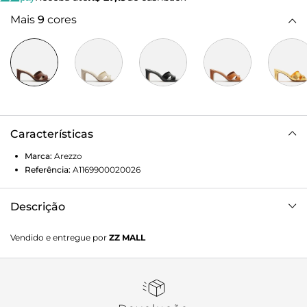
Mais
9
cores
Características
Marca:
Arezzo
Referência:
A1169900020026
Descrição
Tamanco dourado de couro. O sapato tem salto médio
Vendido e entregue por
ZZ MALL
bloco e formato quadrado na ponta. Traz cabedal em tira
única e vazada, além de costuras pesponto por todo o
contorno. Com palmilha da cor do sapato e inscrição do
nome da marca.