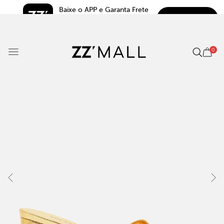
Baixe o APP e Garanta Frete 
BAIXAR
Grátis*
5.0
0