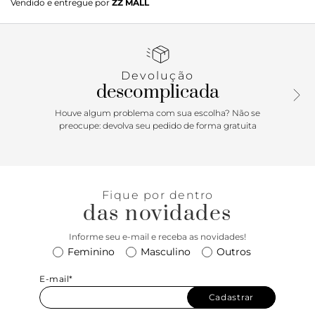
Vendido e entregue por
ZZ MALL
bico quadrado. Traz cabedal em tiras vazadas e formato H,
além de costuras pesponto por todo o contorno. Com
palmilha em couro da cor do modelo e inscrição do nome
da marca. Aberta, exibe todo o pé.
Devolução
descomplicada
Houve algum problema com sua escolha? Não se
preocupe: devolva seu pedido de forma gratuita
Fique por dentro
das novidades
Informe seu e-mail e receba as novidades!
Feminino
Masculino
Outros
E-mail*
Cadastrar