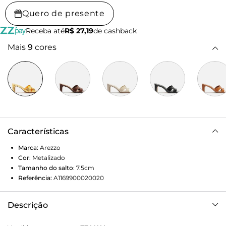
Quero de presente
Receba até
R$ 27,19
de cashback
Mais
9
cores
Características
Marca:
Arezzo
Cor
:
Metalizado
Tamanho do salto
:
7.5cm
Referência:
A1169900020020
Descrição
Mule dourada de couro. O modelo tem salto médio bloco e