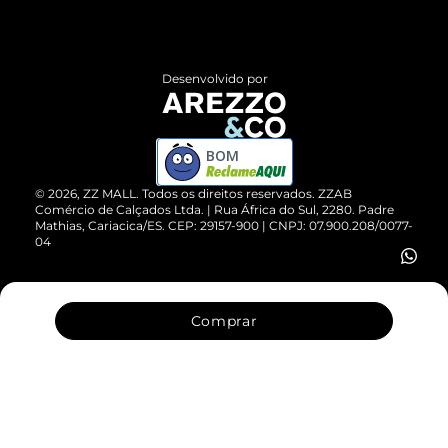
Termos de Uso
Central de Atendimento
Políticas de Privacidade
Entrega
ZZ Influ
Desenvolvido por
Devolução do Produto
ZZ MALL é confiável
Compre pelo WhatsApp
ZZPay
BOM
Cartão Presente
©
2026
, ZZ MALL. Todos os direitos reservados.
ZZAB
Comércio de Calçados Ltda. | Rua África do Sul, 2280. Padre
Mathias, Cariacica/ES. CEP: 29157-900 | CNPJ: 07.900.208/0077-
Vendas Corporativas
04
Comprar