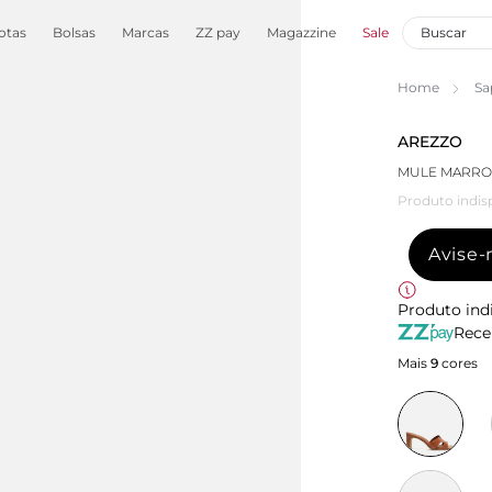
otas
Bolsas
Marcas
ZZ pay
Magazzine
Sale
Home
Sa
AREZZO
MULE MARRO
Produto indis
Avise
Produto ind
Rece
Mais
9
cores