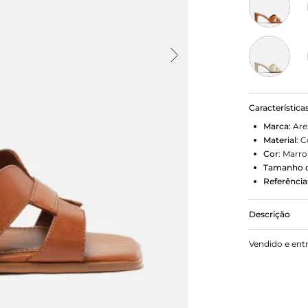
Característica
Marca:
Are
Material
:
C
Cor
:
Marr
Tamanho d
Referência
Descrição
Mule marrom
Vendido e ent
bico quadrad
de costuras
couro da co
exibe todo o