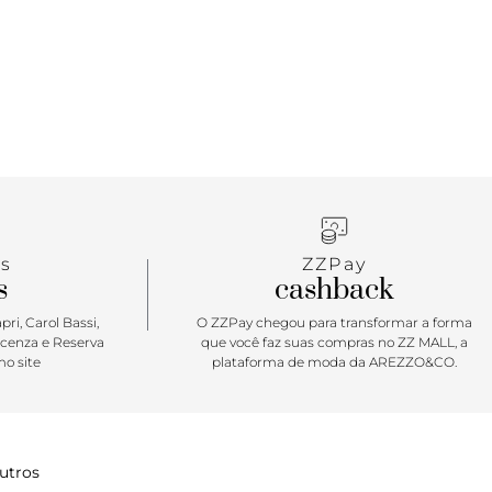
s
ZZPay
s
cashback
ri, Carol Bassi,
O ZZPay chegou para transformar a forma
icenza e Reserva
que você faz suas compras no ZZ MALL, a
o site
plataforma de moda da AREZZO&CO.
utros