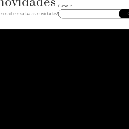
novidades
E-mail*
e-mail e receba as novidades!