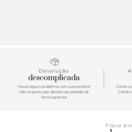
Devolução
A
descomplicada
Houve algum problema com sua escolha?
Conte co
Não se preocupe: devolva seu pedido de
Cartão d
forma gratuita
Fique po