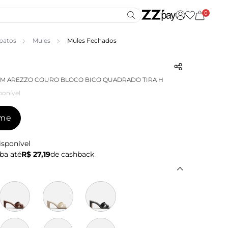
0
patos
Mules
Mules Fechados
M AREZZO COURO BLOCO BICO QUADRADO TIRA H
ponível
-me
isponível
ba até
R$ 27,19
de cashback