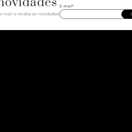
novidades
E-mail*
e-mail e receba as novidades!