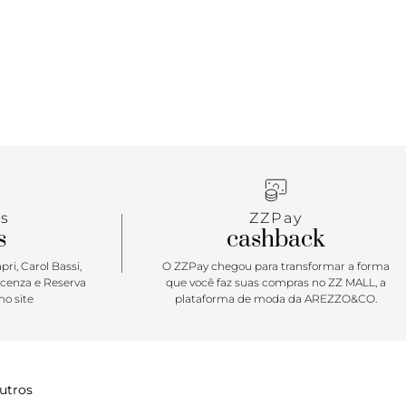
. Autêntico com estilo retrô e acabamento em
osta confortável e supertrendy!
s
ZZPay
s
cashback
ri, Carol Bassi,
O ZZPay chegou para transformar a forma
icenza e Reserva
que você faz suas compras no ZZ MALL, a
o site
plataforma de moda da AREZZO&CO.
utros