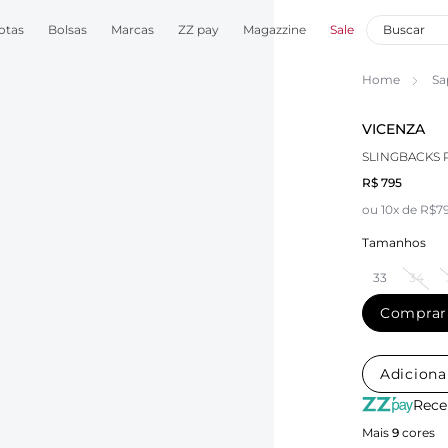
otas
Bolsas
Marcas
ZZ pay
Magazzine
Sale
Home
Sa
VICENZA
SLINGBACKS 
R$ 795
ou 10x de R$7
Tamanhos
33
34
Comprar
Adiciona
Rece
Mais
9
cores