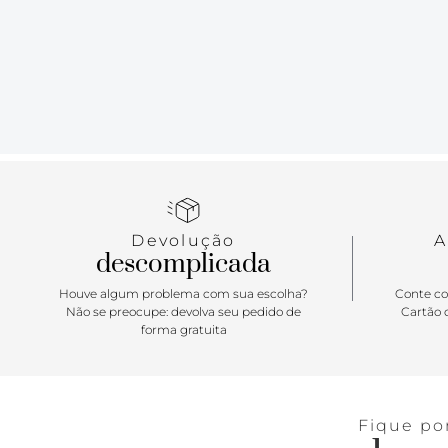
Devolução
A
descomplicada
Houve algum problema com sua escolha?
Conte co
Não se preocupe: devolva seu pedido de
Cartão d
forma gratuita
Fique po