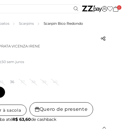
0
patos
Scarpins
Scarpin Bico Redondo
PRATA VICENZA IRENE
9,50 sem juros
35
36
37
38
39
40
Quero de presente
r à sacola
ba até
R$ 63,60
de cashback