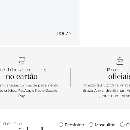
bloco baixo
verniz, é ap
1 de 7
té 10x sem juros
Produto
no cartão
oficiai
m variadas formas de pagamento:
Arezzo, Schutz, Vans, Anacap
e crédito, Pix, Apple Pay e Google
Brizza, Alexandre Birman, V
Pay.
juntas num mesm
r dentro
Feminino
Masculino
O