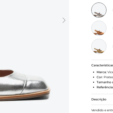
Característica
Marca:
Vic
Cor
:
Prate
Tamanho d
Referência
Descrição
Um ícone da
Vendido e ent
delicadeza 