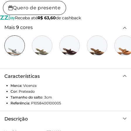
Quero de presente
Receba até
R$ 63,60
de cashback
Mais
9
cores
Características
Marca:
Vicenza
Cor
:
Prateado
Tamanho do salto
:
3cm
Referência:
P1058400100005
Descrição
Slingback Irene Prata