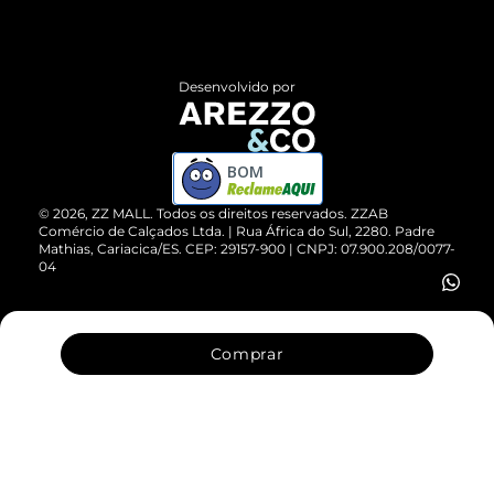
Termos de Uso
Central de Atendimento
Políticas de Privacidade
Entrega
ZZ Influ
Desenvolvido por
Devolução do Produto
ZZ MALL é confiável
Compre pelo WhatsApp
ZZPay
BOM
Cartão Presente
©
2026
, ZZ MALL. Todos os direitos reservados.
ZZAB
Comércio de Calçados Ltda. | Rua África do Sul, 2280. Padre
Mathias, Cariacica/ES. CEP: 29157-900 | CNPJ: 07.900.208/0077-
Vendas Corporativas
04
Comprar