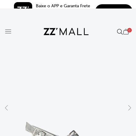
Baixe o APP e Garanta Frete 
BAIXAR
Grátis*
5.0
0