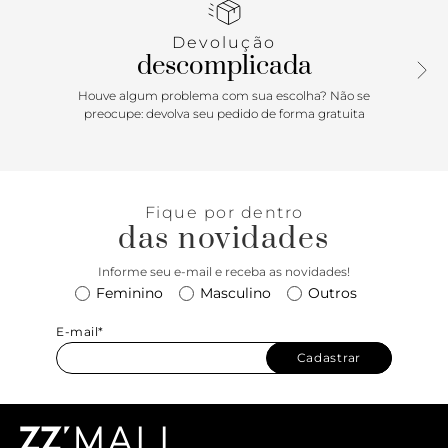
supertrendy!
Devolução
descomplicada
Houve algum problema com sua escolha? Não se
preocupe: devolva seu pedido de forma gratuita
Fique por dentro
das novidades
Informe seu e-mail e receba as novidades!
Feminino
Masculino
Outros
E-mail*
Cadastrar