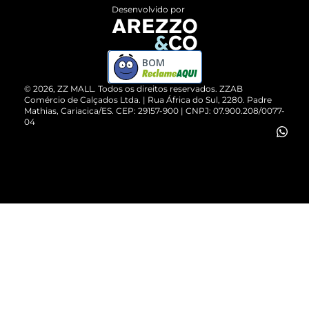
Entrega
ZZ Influ
Desenvolvido por
Devolução do Produto
ZZ MALL é confiável
Compre pelo WhatsApp
ZZPay
BOM
Cartão Presente
©
2026
, ZZ MALL. Todos os direitos reservados.
ZZAB
Comércio de Calçados Ltda. | Rua África do Sul, 2280. Padre
Mathias, Cariacica/ES. CEP: 29157-900 | CNPJ: 07.900.208/0077-
Vendas Corporativas
04