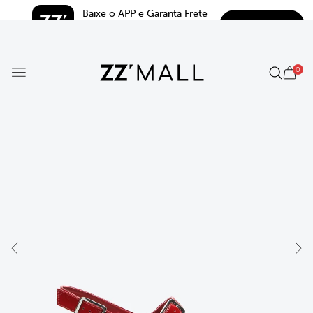
Baixe o APP e Garanta Frete 
BAIXAR
Grátis*
5.0
0