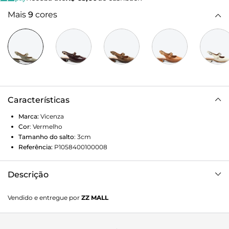
Mais
9
cores
Características
Marca:
Vicenza
Cor
:
Vermelho
Tamanho do salto
:
3cm
Referência:
P1058400100008
Descrição
Um ícone da VCZ, esse slingback em couro vermelho
Vendido e entregue por
ZZ MALL
combina a delicadeza do estilo sapato boneca à
modernidade do salto bloco baixo. Autêntico com estilo
retrô e acabamento em verniz, é aposta confortável e