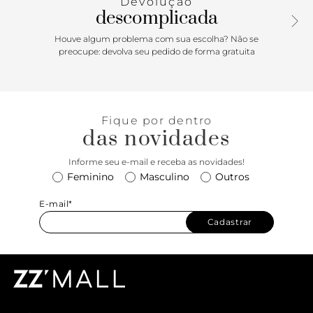
Devolução
descomplicada
Houve algum problema com sua escolha? Não se
preocupe: devolva seu pedido de forma gratuita
Fique por dentro
das novidades
Informe seu e-mail e receba as novidades!
Feminino
Masculino
Outros
E-mail*
Cadastrar