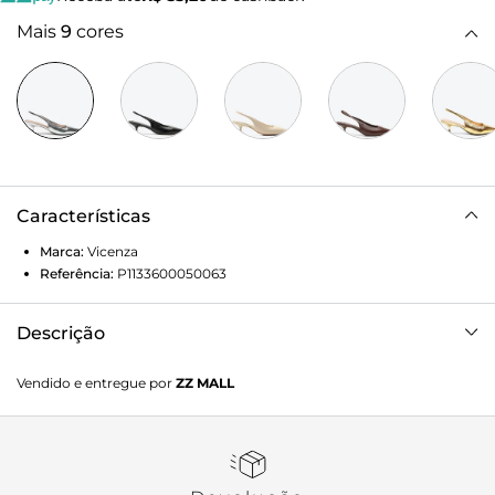
Mais
9
cores
Características
Marca:
Vicenza
Referência:
P1133600050063
Descrição
Slingback de salto médio em croco marrom. Com uma
Vendido e entregue por
ZZ MALL
construção refinada, ele completa o visual garantindo
sofisticação na medida certa! Um essencial da temporada,
que adiciona um toque de luxo discreto e é perfeito para
transitar entre diferentes ocasiões com estilo.