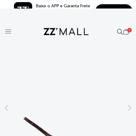
Baixe o APP e Garanta Frete 
BAIXAR
Grátis*
5.0
0