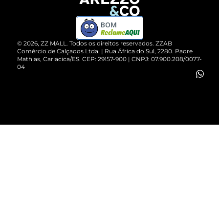
Devolução do Produto
ZZ MALL é confiável
Compre pelo WhatsApp
ZZPay
BOM
Cartão Presente
©
2026
, ZZ MALL. Todos os direitos reservados.
ZZAB
Comércio de Calçados Ltda. | Rua África do Sul, 2280. Padre
Mathias, Cariacica/ES. CEP: 29157-900 | CNPJ: 07.900.208/0077-
Vendas Corporativas
04