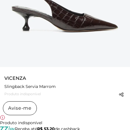
VICENZA
Slingback Servia Marrom
Produto indisponível
Avise-me
Produto indisponível
Receba até
R$ 53,20
de cashback