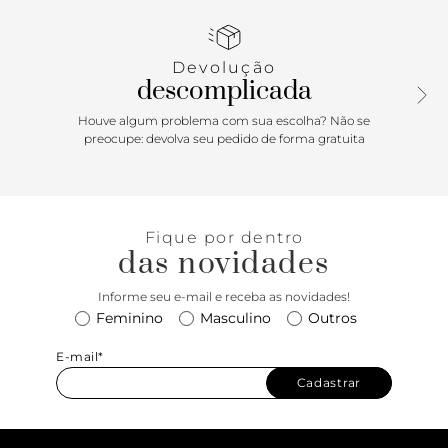
Devolução
descomplicada
Houve algum problema com sua escolha? Não se
preocupe: devolva seu pedido de forma gratuita
Fique por dentro
das novidades
Informe seu e-mail e receba as novidades!
Feminino
Masculino
Outros
E-mail*
Cadastrar