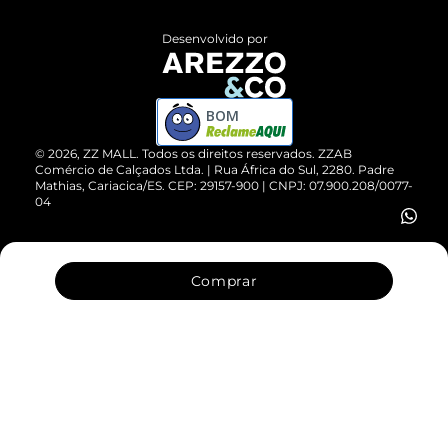
Políticas de Privacidade
Entrega
ZZ Influ
Desenvolvido por
Devolução do Produto
ZZ MALL é confiável
Compre pelo WhatsApp
ZZPay
BOM
Cartão Presente
©
2026
, ZZ MALL. Todos os direitos reservados.
ZZAB
Comércio de Calçados Ltda. | Rua África do Sul, 2280. Padre
Mathias, Cariacica/ES. CEP: 29157-900 | CNPJ: 07.900.208/0077-
Vendas Corporativas
04
Comprar