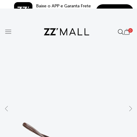
Baixe o APP e Garanta Frete 
BAIXAR
Grátis*
5.0
0