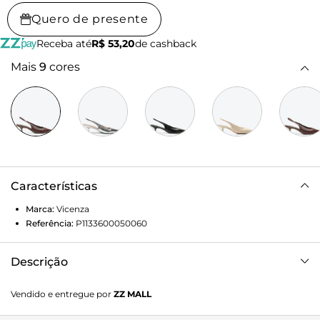
Quero de presente
Receba até
R$ 53,20
de cashback
Mais
9
cores
Características
Marca:
Vicenza
Referência:
P1133600050060
Descrição
Um clássico renovado! O slingback de bico fino surge em
Vendido e entregue por
ZZ MALL
marrom e salto médio. Perfeito para compor looks com
elegância e um toque imponente.