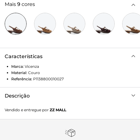
Mais
9
cores
Características
Marca:
Vicenza
Material
:
Couro
Referência:
P1138800010027
Descrição
Slingback Constança Marrom une brilho discreto e
Vendido e entregue por
ZZ MALL
sofisticação em um design elegante. O acabamento em
verniz valoriza a textura da peça, enquanto o bico quadrado
e a tira em T com fivela ajustável garantem charme e
sustentação. O salto bloco baixo traz equilíbrio e conforto
para o uso prolongado. Versátil e refinada, é um essencial