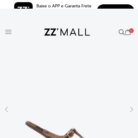
Baixe o APP e Garanta Frete 
BAIXAR
Grátis*
5.0
0