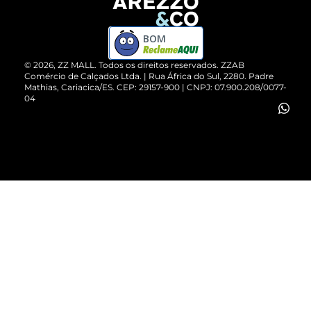
Devolução do Produto
ZZ MALL é confiável
Compre pelo WhatsApp
ZZPay
BOM
Cartão Presente
©
2026
, ZZ MALL. Todos os direitos reservados.
ZZAB
Comércio de Calçados Ltda. | Rua África do Sul, 2280. Padre
Mathias, Cariacica/ES. CEP: 29157-900 | CNPJ: 07.900.208/0077-
Vendas Corporativas
04