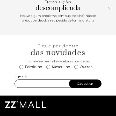
Devolução
para produções modernas e atemporais, com feminilidade
descomplicada
na medida certa.
Houve algum problema com sua escolha? Não se
preocupe: devolva seu pedido de forma gratuita
Fique por dentro
das novidades
Informe seu e-mail e receba as novidades!
Feminino
Masculino
Outros
E-mail*
Cadastrar