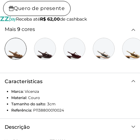
Quero de presente
Receba até
R$ 62,00
de cashback
Mais
9
cores
Características
Marca:
Vicenza
Material
:
Couro
Tamanho do salto
:
3cm
Referência:
P1138800010024
Descrição
Sandália Slingback Constança Marrom une brilho discreto