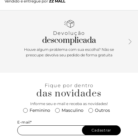
Vendido e entregue por
ZZ MALL
e sofisticação em um design elegante. O acabamento em
verniz valoriza a textura da peça, enquanto o bico quadrado
e a tira em T com fivela ajustável garantem charme e
sustentação. O salto bloco baixo traz equilíbrio e conforto
para o uso prolongado. Versátil e refinada, é um essencial
Devolução
para produções modernas e atemporais, com feminilidade
descomplicada
na medida certa.
Houve algum problema com sua escolha? Não se
preocupe: devolva seu pedido de forma gratuita
Fique por dentro
das novidades
Informe seu e-mail e receba as novidades!
Feminino
Masculino
Outros
E-mail*
Cadastrar