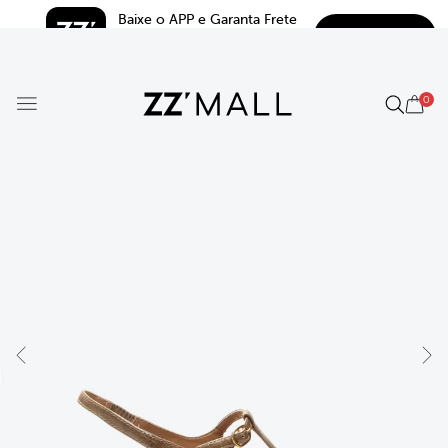
Baixe o APP e Garanta Frete 
BAIXAR
Grátis*
5.0
0