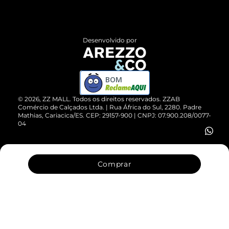
Termos de Uso
Central de Atendimento
Políticas de Privacidade
Entrega
ZZ Influ
Desenvolvido por
Devolução do Produto
ZZ MALL é confiável
Compre pelo WhatsApp
ZZPay
BOM
Cartão Presente
©
2026
, ZZ MALL. Todos os direitos reservados.
ZZAB
Comércio de Calçados Ltda. | Rua África do Sul, 2280. Padre
Mathias, Cariacica/ES. CEP: 29157-900 | CNPJ: 07.900.208/0077-
Vendas Corporativas
04
Comprar