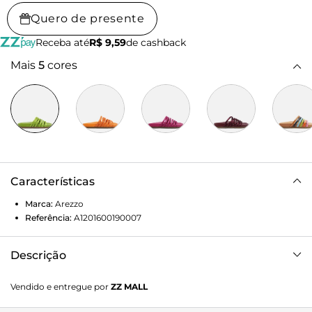
Quero de presente
Receba até
R$ 9,59
de cashback
Mais
5
cores
Características
Marca:
Arezzo
Referência:
A1201600190007
Descrição
Sandália papete verde. O modelo tem salto rasteiro,
Vendido e entregue por
ZZ MALL
palmilha com formato anatômico e inscrição do nome da
marca. Possui solado flatform, base emborrachada e