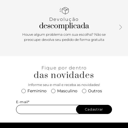
formato arredondado na ponta. Traz seis tiras finas sobre os
dedos e na parte superior do pé.
Devolução
descomplicada
Houve algum problema com sua escolha? Não se
preocupe: devolva seu pedido de forma gratuita
Fique por dentro
das novidades
Informe seu e-mail e receba as novidades!
Feminino
Masculino
Outros
E-mail*
Cadastrar