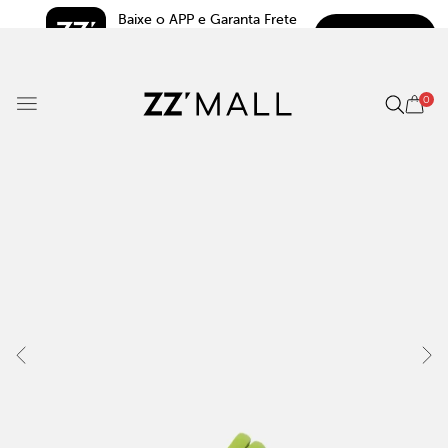
Baixe o APP e Garanta Frete 
BAIXAR
Grátis*
5.0
0