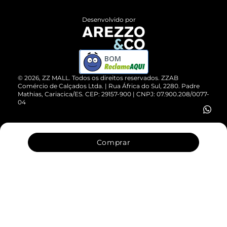
Políticas de Privacidade
Entrega
ZZ Influ
Desenvolvido por
Devolução do Produto
ZZ MALL é confiável
Compre pelo WhatsApp
ZZPay
BOM
Cartão Presente
©
2026
, ZZ MALL. Todos os direitos reservados.
ZZAB
Comércio de Calçados Ltda. | Rua África do Sul, 2280. Padre
Mathias, Cariacica/ES. CEP: 29157-900 | CNPJ: 07.900.208/0077-
Vendas Corporativas
04
Comprar