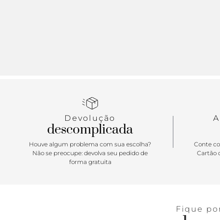
Devolução
A
descomplicada
Houve algum problema com sua escolha?
Conte co
Não se preocupe: devolva seu pedido de
Cartão d
forma gratuita
Fique po