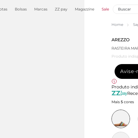
otas
Bolsas
Marcas
ZZ pay
Magazzine
Sale
Home
Sa
AREZZO
RASTEIRA MA
Produto indis
Avise
Produto ind
Rece
Mais
5
cores