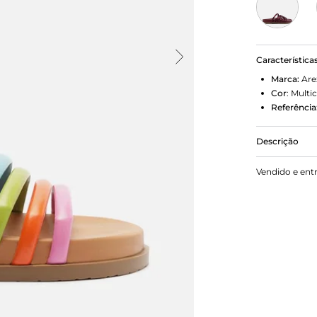
Característica
Marca:
Are
Cor
:
Multic
Referência
Descrição
Rasteira ma
Vendido e ent
formato ana
solado flat
ponta. Traz 
do pé e os d