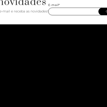
novidades
E-mail*
e-mail e receba as novidades!