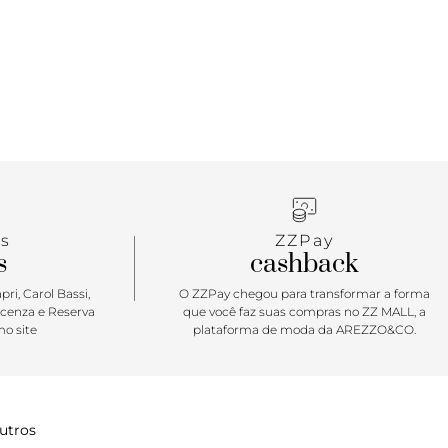
s
ZZPay
s
cashback
ri, Carol Bassi,
O ZZPay chegou para transformar a forma
icenza e Reserva
que você faz suas compras no ZZ MALL, a
o site
plataforma de moda da AREZZO&CO.
utros