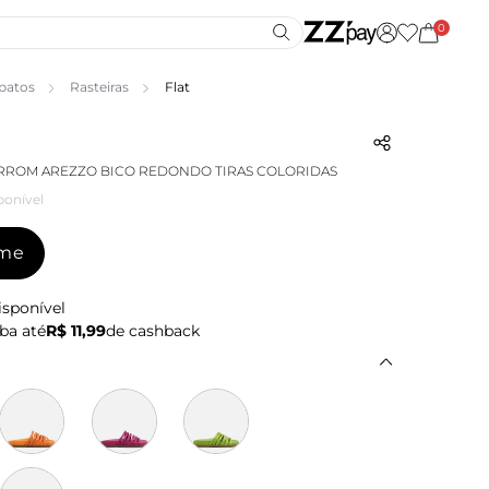
0
patos
Rasteiras
Flat
RROM AREZZO BICO REDONDO TIRAS COLORIDAS
ponível
-me
isponível
ba até
R$ 11,99
de cashback