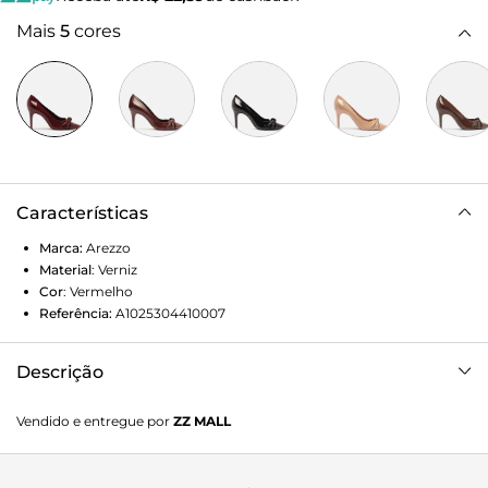
Mais
5
cores
Características
Marca:
Arezzo
Material
:
Verniz
Cor
:
Vermelho
Referência:
A1025304410007
Descrição
Scarpin vermelho em verniz. O modelo tem salto médio
Vendido e entregue por
ZZ MALL
fino e bico fino. Fechado, traz recorte arredondado sobre o
peito do pé e formato ajustado nas laterais. Possui ainda
aplicação de três tiras bombadas, unidas por nó, no centro