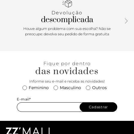
no cabedal.
Devolução
descomplicada
Houve algum problema com sua escolha? Não se
preocupe: devolva seu pedido de forma gratuita
Fique por dentro
das novidades
Informe seu e-mail e receba as novidades!
Feminino
Masculino
Outros
E-mail*
Cadastrar