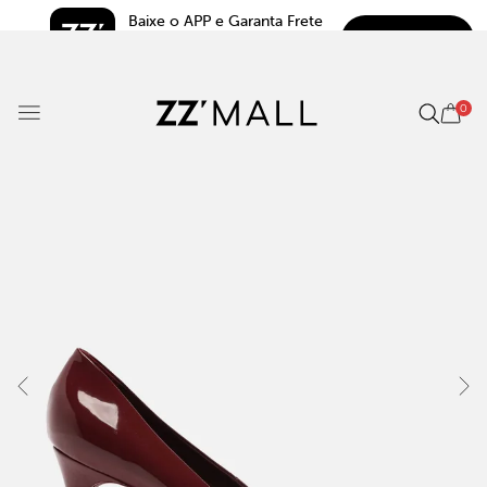
Baixe o APP e Garanta Frete 
BAIXAR
Grátis*
5.0
0