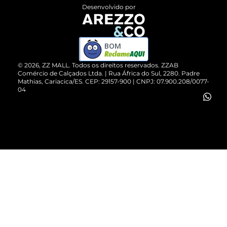
Entrega
ZZ Influ
Desenvolvido por
Devolução do Produto
ZZ MALL é confiável
Compre pelo WhatsApp
ZZPay
BOM
Cartão Presente
©
2026
, ZZ MALL. Todos os direitos reservados.
ZZAB
Comércio de Calçados Ltda. | Rua África do Sul, 2280. Padre
Mathias, Cariacica/ES. CEP: 29157-900 | CNPJ: 07.900.208/0077-
Vendas Corporativas
04