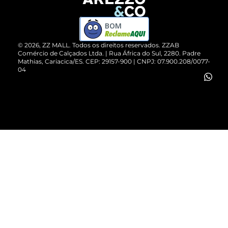
Devolução do Produto
ZZ MALL é confiável
Compre pelo WhatsApp
ZZPay
BOM
Cartão Presente
©
2026
, ZZ MALL. Todos os direitos reservados.
ZZAB
Comércio de Calçados Ltda. | Rua África do Sul, 2280. Padre
Mathias, Cariacica/ES. CEP: 29157-900 | CNPJ: 07.900.208/0077-
Vendas Corporativas
04