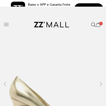
Baixe o APP e Garanta Frete 
BAIXAR
Grátis*
5.0
0