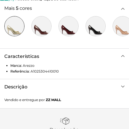
Mais
5
cores
Características
Marca:
Arezzo
Referência:
A1025304410010
Descrição
Scarpin prata em verniz. O modelo tem salto médio fino e
Vendido e entregue por
ZZ MALL
bico fino. Fechado, traz recorte arredondado sobre o peito
do pé e formato ajustado nas laterais. Possui ainda
aplicação de três tiras bombadas, unidas por nó, no centro
no cabedal.