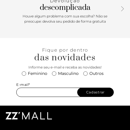
Devolução
descomplicada
Houve algum problema com sua escolha? Não se
preocupe: devolva seu pedido de forma gratuita
Fique por dentro
das novidades
Informe seu e-mail e receba as novidades!
Feminino
Masculino
Outros
E-mail*
Cadastrar