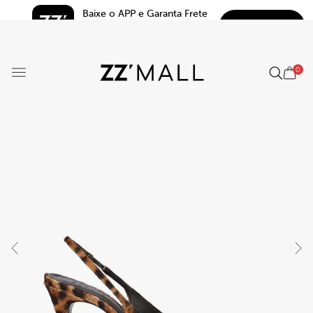
Baixe o APP e Garanta Frete 
BAIXAR
Grátis*
5.0
0