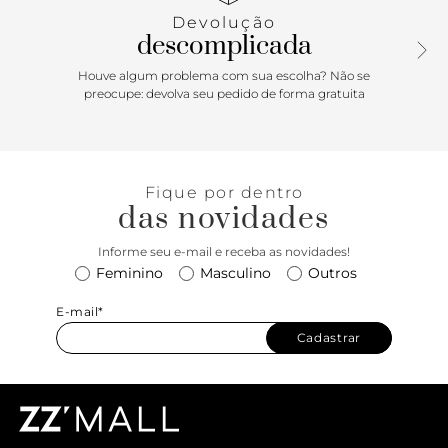
calcanhar garante praticidade ao calce e um ajuste
Devolução
impecável. Vai ser uma aposta versátil e estilosa para looks
descomplicada
poderosos e cheios de personalidade!
Houve algum problema com sua escolha? Não se
preocupe: devolva seu pedido de forma gratuita
Fique por dentro
das novidades
Informe seu e-mail e receba as novidades!
Feminino
Masculino
Outros
E-mail*
Cadastrar