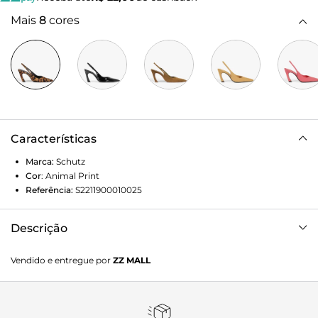
Mais
8
cores
Características
Marca:
Schutz
Cor
:
Animal Print
Referência:
S2211900010025
Descrição
Elegante e moderno, este scarpin slingback com
Vendido e entregue por
ZZ MALL
acabamento em camurça traz uma proposta sofisticada
com toque fashion. Em tom animalprint superversátil, o
modelo se destaca pelo bico fino e salto médio curvado,
unindo conforto e estilo contemporâneo. O elástico no