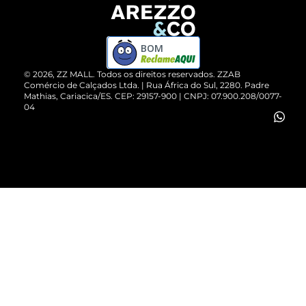
Devolução do Produto
ZZ MALL é confiável
Compre pelo WhatsApp
ZZPay
BOM
Cartão Presente
©
2026
, ZZ MALL. Todos os direitos reservados.
ZZAB
Comércio de Calçados Ltda. | Rua África do Sul, 2280. Padre
Mathias, Cariacica/ES. CEP: 29157-900 | CNPJ: 07.900.208/0077-
Vendas Corporativas
04