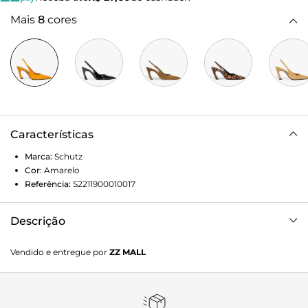
Mais
8
cores
Características
Marca:
Schutz
Cor
:
Amarelo
Referência:
S2211900010017
Descrição
Elegante e moderno, este scarpin slingback com
Vendido e entregue por
ZZ MALL
acabamento em camurça traz uma proposta sofisticada
com toque fashion. Nesse tom laranja trendy, o modelo se
destaca pelo bico fino e salto médio curvado, unindo
conforto e estilo contemporâneo. O elástico no calcanhar