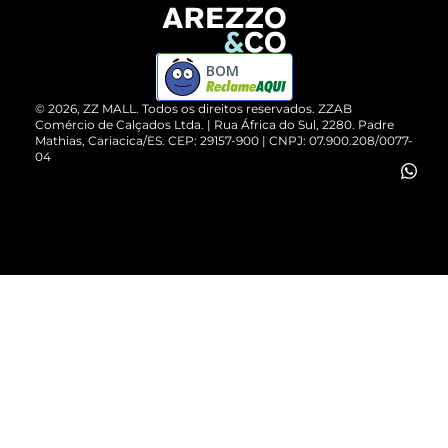
Devolução do Produto
ZZ MALL é confiável
Compre pelo WhatsApp
ZZPay
BOM
Cartão Presente
©
2026
, ZZ MALL. Todos os direitos reservados.
ZZAB
Comércio de Calçados Ltda. | Rua África do Sul, 2280. Padre
Mathias, Cariacica/ES. CEP: 29157-900 | CNPJ: 07.900.208/0077-
Vendas Corporativas
04