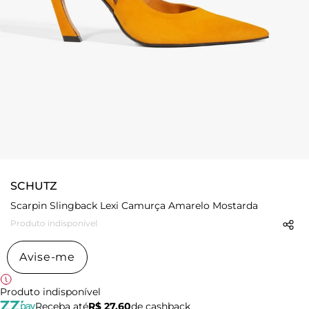
SCHUTZ
Scarpin Slingback Lexi Camurça Amarelo Mostarda
Produto indisponível
Avise-me
Produto indisponível
Receba até
R$ 27,60
de cashback