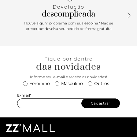
garante praticidade ao calce e um ajuste impecável. Vai ser
Devolução
uma aposta versátil e estilosa para looks poderosos e
descomplicada
cheios de personalidade!
Houve algum problema com sua escolha? Não se
preocupe: devolva seu pedido de forma gratuita
Fique por dentro
das novidades
Informe seu e-mail e receba as novidades!
Feminino
Masculino
Outros
E-mail*
Cadastrar