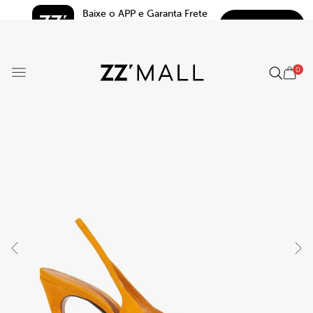
Baixe o APP e Garanta Frete 
BAIXAR
Grátis*
5.0
0