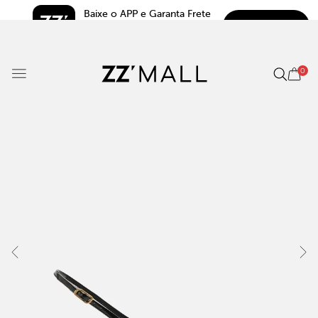
Baixe o APP e Garanta Frete 
BAIXAR
Grátis*
5.0
0