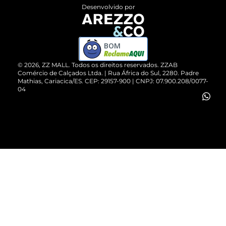
Entrega
ZZ Influ
Desenvolvido por
Devolução do Produto
ZZ MALL é confiável
Compre pelo WhatsApp
ZZPay
BOM
Cartão Presente
©
2026
, ZZ MALL. Todos os direitos reservados.
ZZAB
Comércio de Calçados Ltda. | Rua África do Sul, 2280. Padre
Mathias, Cariacica/ES. CEP: 29157-900 | CNPJ: 07.900.208/0077-
Vendas Corporativas
04