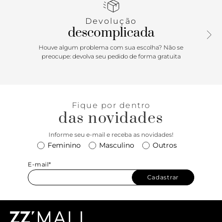
metálica. Com palmilha da cor do modelo e inscrição do
nome da marca, exibe todo o peito do pé e calcanhar.
Devolução
descomplicada
Houve algum problema com sua escolha? Não se
preocupe: devolva seu pedido de forma gratuita
Fique por dentro
das novidades
Informe seu e-mail e receba as novidades!
Feminino
Masculino
Outros
E-mail*
Cadastrar