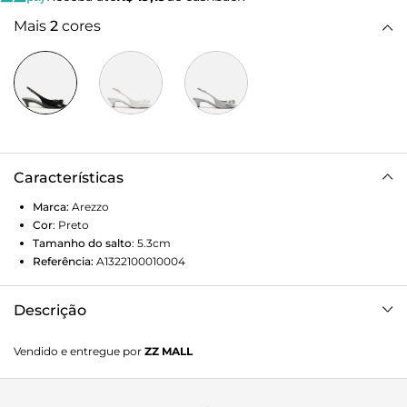
Mais
2
cores
Características
Marca:
Arezzo
Cor
:
Preto
Tamanho do salto
:
5.3cm
Referência:
A1322100010004
Descrição
Scarpin preto. O modelo tem salto baixo fino e bico fino.
Vendido e entregue por
ZZ MALL
Fechado, possui aplicação de tira enviesada e flores sobre o
cabedal. Traz tira fina conectada ao cabedal que segue pelas
laterais e contorna o calcanhar, fechando em fivela