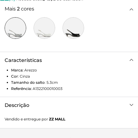
Mais
2
cores
Características
Marca:
Arezzo
Cor
:
Cinza
Tamanho do salto
:
5.3cm
Referência:
A1322100010003
Descrição
Scarpin cinza. O modelo tem salto baixo fino e bico fino.
Vendido e entregue por
ZZ MALL
Fechado, possui aplicação de tira enviesada e flores sobre o
cabedal. Traz tira fina conectada ao cabedal que segue pelas
laterais e contorna o calcanhar, fechando em fivela