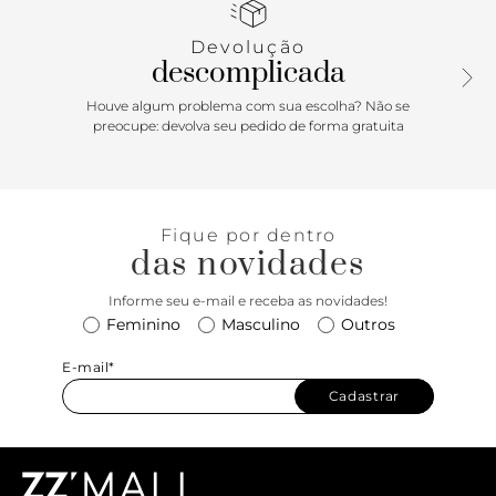
metálica. Com palmilha da cor do modelo e inscrição do
nome da marca, exibe todo o peito do pé e calcanhar.
Devolução
descomplicada
Houve algum problema com sua escolha? Não se
preocupe: devolva seu pedido de forma gratuita
Fique por dentro
das novidades
Informe seu e-mail e receba as novidades!
Feminino
Masculino
Outros
E-mail*
Cadastrar