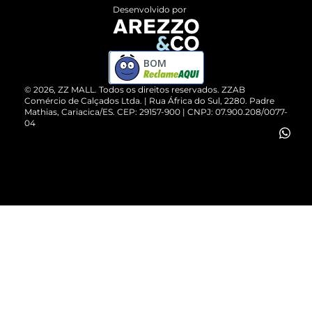
Entrega
ZZ Influ
Desenvolvido por
Devolução do Produto
ZZ MALL é confiável
Compre pelo WhatsApp
ZZPay
BOM
Cartão Presente
©
2026
, ZZ MALL. Todos os direitos reservados.
ZZAB
Comércio de Calçados Ltda. | Rua África do Sul, 2280. Padre
Mathias, Cariacica/ES. CEP: 29157-900 | CNPJ: 07.900.208/0077-
Vendas Corporativas
04