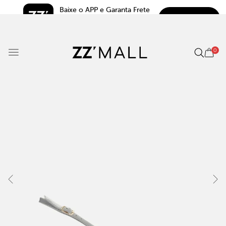
Baixe o APP e Garanta Frete 
BAIXAR
Grátis*
5.0
0