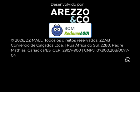
Entrega
ZZ Influ
Desenvolvido por
Devolução do Produto
ZZ MALL é confiável
Compre pelo WhatsApp
ZZPay
BOM
Cartão Presente
©
2026
, ZZ MALL. Todos os direitos reservados.
ZZAB
Comércio de Calçados Ltda. | Rua África do Sul, 2280. Padre
Mathias, Cariacica/ES. CEP: 29157-900 | CNPJ: 07.900.208/0077-
Vendas Corporativas
04