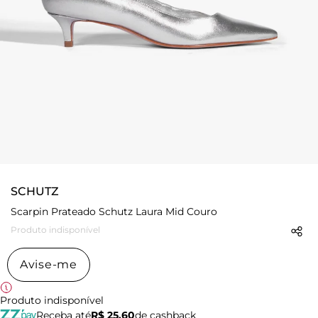
SCHUTZ
Scarpin Prateado Schutz Laura Mid Couro
Produto indisponível
Avise-me
Produto indisponível
Receba até
R$ 25,60
de cashback