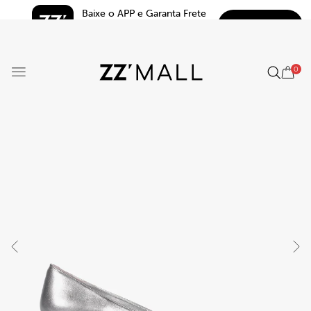
Baixe o APP e Garanta Frete 
BAIXAR
Grátis*
5.0
0