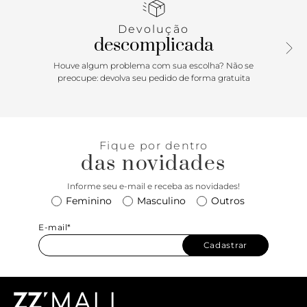
conforto o dia todo. Perfeito para qualquer ocasião que
pede um toque de elegância.
Devolução
descomplicada
Houve algum problema com sua escolha? Não se
preocupe: devolva seu pedido de forma gratuita
Fique por dentro
das novidades
Informe seu e-mail e receba as novidades!
Feminino
Masculino
Outros
E-mail*
Cadastrar