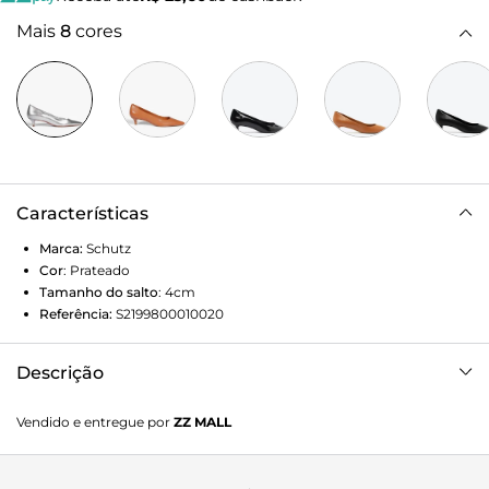
Mais
8
cores
Características
Marca:
Schutz
Cor
:
Prateado
Tamanho do salto
:
4cm
Referência:
S2199800010020
Descrição
Redefina o clássico com o scarpin de couro! Com seu bico
Vendido e entregue por
ZZ MALL
fino e salto kitten heel, esse modelo atemporal combina
sofisticação e modernidade. O acabamento metalizado dá
um toque de brilho, enquanto o salto baixo proporciona