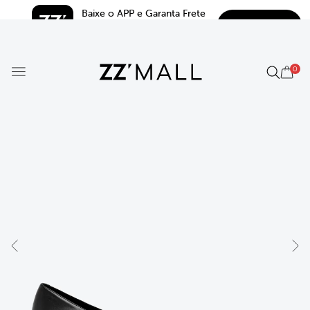
Baixe o APP e Garanta Frete 
BAIXAR
Grátis*
5.0
0