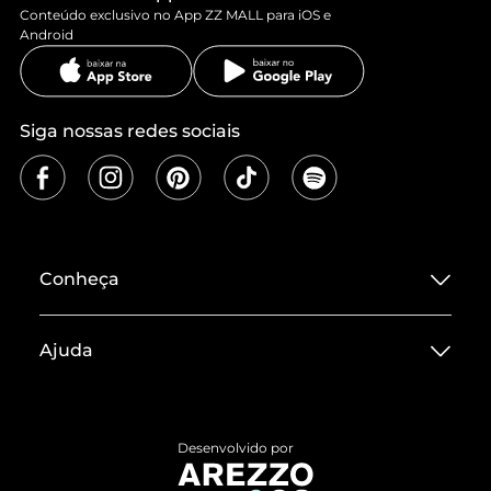
Conteúdo exclusivo no App ZZ MALL para iOS e
Android
Siga nossas redes sociais
Conheça
Sobre ZZ MALL
Ajuda
Termos de Uso
Central de Atendimento
Políticas de Privacidade
Entrega
ZZ Influ
Desenvolvido por
Devolução do Produto
ZZ MALL é confiável