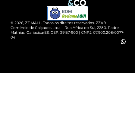
Compre pelo WhatsApp
ZZPay
BOM
Cartão Presente
©
2026
, ZZ MALL. Todos os direitos reservados.
ZZAB
Comércio de Calçados Ltda. | Rua África do Sul, 2280. Padre
Mathias, Cariacica/ES. CEP: 29157-900 | CNPJ: 07.900.208/0077-
Vendas Corporativas
04