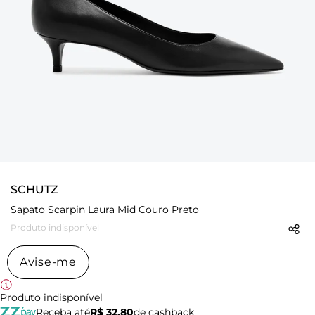
SCHUTZ
Sapato Scarpin Laura Mid Couro Preto
Produto indisponível
Avise-me
Produto indisponível
Receba até
R$ 32,80
de cashback