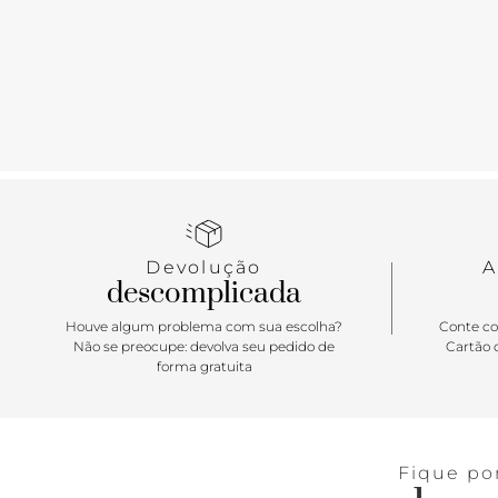
Devolução
A
descomplicada
Houve algum problema com sua escolha?
Conte co
Não se preocupe: devolva seu pedido de
Cartão d
forma gratuita
Fique po