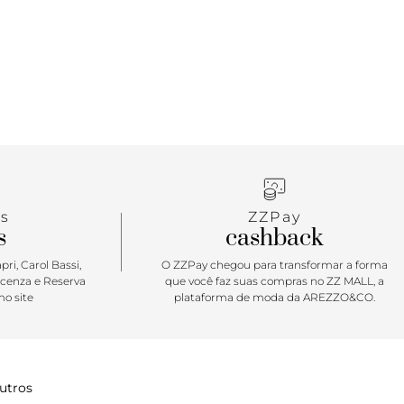
s
ZZPay
s
cashback
ri, Carol Bassi,
O ZZPay chegou para transformar a forma
icenza e Reserva
que você faz suas compras no ZZ MALL, a
o site
plataforma de moda da AREZZO&CO.
utros