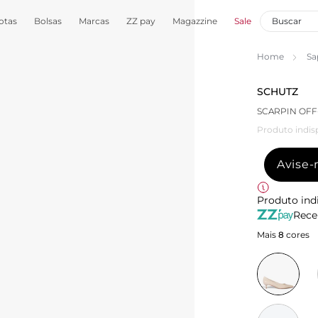
otas
Bolsas
Marcas
ZZ pay
Magazzine
Sale
Home
Sa
SCHUTZ
SCARPIN OFF
Produto indis
Avise
Produto ind
Rece
Mais
8
cores