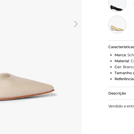
Característica
Marca:
Sch
Material
:
C
Cor
:
Branc
Tamanho d
Referência
Descrição
O scarpin e
Vendido e ent
bico fino e 
perfeito pa
quanto casu