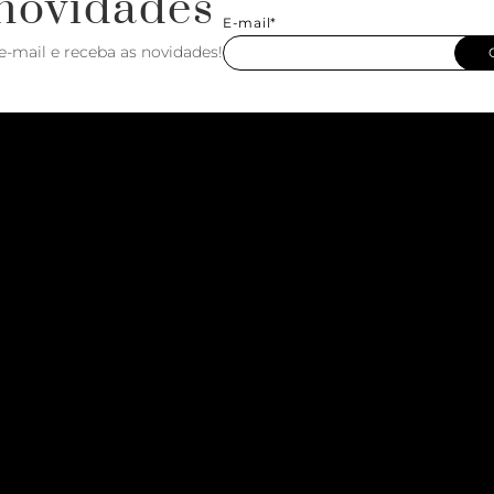
novidades
E-mail*
e-mail e receba as novidades!