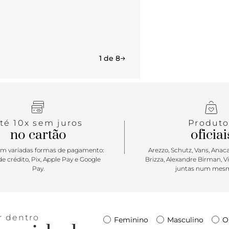
1 de 8
té 10x sem juros
Produto
no cartão
oficiai
m variadas formas de pagamento:
Arezzo, Schutz, Vans, Anacap
e crédito, Pix, Apple Pay e Google
Brizza, Alexandre Birman, V
Pay.
juntas num mesm
r dentro
Feminino
Masculino
O