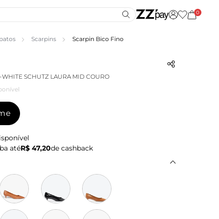
0
patos
Scarpins
Scarpin Bico Fino
-WHITE SCHUTZ LAURA MID COURO
ponível
-me
isponível
ba até
R$ 47,20
de cashback