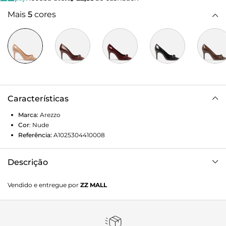
Mais
5
cores
Características
Marca:
Arezzo
Cor
:
Nude
Referência:
A1025304410008
Descrição
Scarpin nude em verniz. O modelo tem salto médio fino e
Vendido e entregue por
ZZ MALL
bico fino. Fechado, traz recorte arredondado sobre o peito
do pé e formato ajustado nas laterais. Possui ainda
aplicação de três tiras bombadas, unidas por nó, no centro
no cabedal.