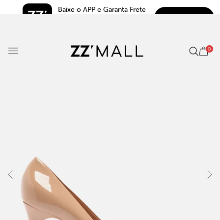
Baixe o APP e Garanta Frete 
BAIXAR
Grátis*
5.0
0