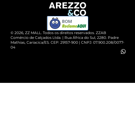
Devolução do Produto
ZZ MALL é confiável
Compre pelo WhatsApp
ZZPay
BOM
Cartão Presente
©
2026
, ZZ MALL. Todos os direitos reservados.
ZZAB
Comércio de Calçados Ltda. | Rua África do Sul, 2280. Padre
Mathias, Cariacica/ES. CEP: 29157-900 | CNPJ: 07.900.208/0077-
Vendas Corporativas
04