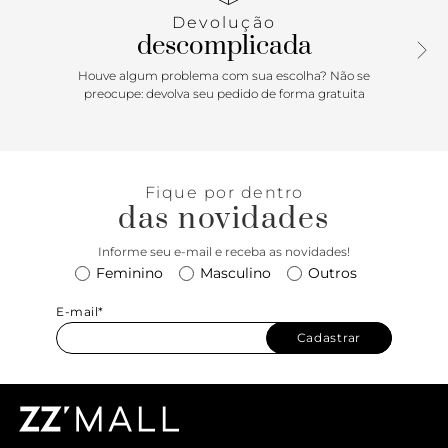
Devolução
descomplicada
Houve algum problema com sua escolha? Não se
preocupe: devolva seu pedido de forma gratuita
Fique por dentro
das novidades
Informe seu e-mail e receba as novidades!
Feminino
Masculino
Outros
E-mail*
Cadastrar