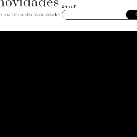
novidades
E-mail*
e-mail e receba as novidades!