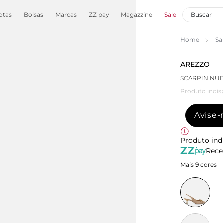
otas
Bolsas
Marcas
ZZ pay
Magazzine
Sale
Home
Sa
AREZZO
SCARPIN NUD
Produto indis
Avise
Produto ind
Rece
Mais
9
cores