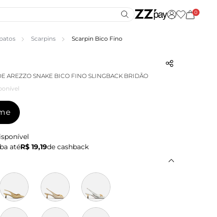
0
patos
Scarpins
Scarpin Bico Fino
E AREZZO SNAKE BICO FINO SLINGBACK BRIDÃO
ponível
-me
isponível
ba até
R$ 19,19
de cashback