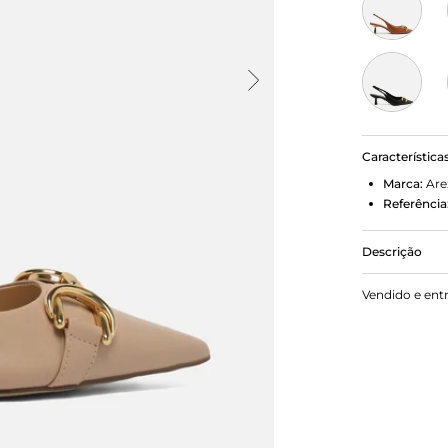
Característica
Marca:
Are
Referência
Descrição
Scarpin nud
Vendido e ent
fino e bico 
cabedal e ap
conectada ao
calcanhar. 
exibe todo o