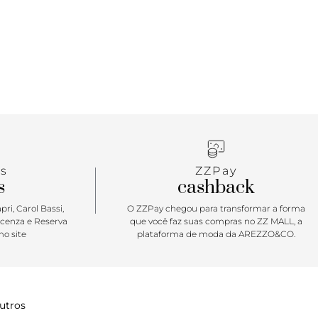
s
ZZPay
s
cashback
ri, Carol Bassi,
O ZZPay chegou para transformar a forma
icenza e Reserva
que você faz suas compras no ZZ MALL, a
o site
plataforma de moda da AREZZO&CO.
utros