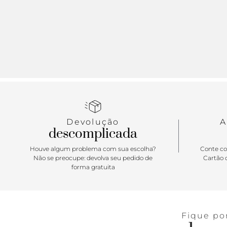
Devolução
A
descomplicada
Houve algum problema com sua escolha?
Conte co
Não se preocupe: devolva seu pedido de
Cartão d
forma gratuita
Fique po