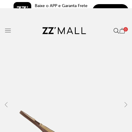
Baixe o APP e Garanta Frete 
BAIXAR
Grátis*
5.0
0