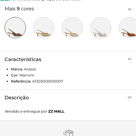
Mais
9
cores
Características
Marca:
Arezzo
Cor
:
Marrom
Referência:
A1303000010007
Descrição
Scarpin marrom couro. O modelo tem salto médio fino e
Vendido e entregue por
ZZ MALL
bico fino. Aberto atrás, possui recorte arredondado no
cabedal e aplicação de bridão metálico dourado. Traz tira
fina conectada ao cabedal que segue pelas laterais e
contorna o calcanhar. Com palmilha bege e inscrição do