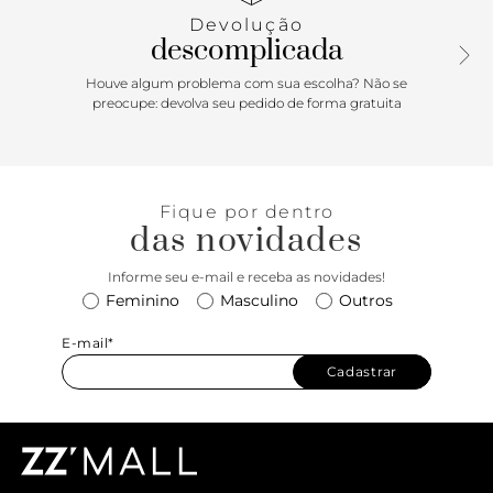
nome da marca, exibe todo o peito do pé e calcanhar.
Devolução
descomplicada
Houve algum problema com sua escolha? Não se
preocupe: devolva seu pedido de forma gratuita
Fique por dentro
das novidades
Informe seu e-mail e receba as novidades!
Feminino
Masculino
Outros
E-mail*
Cadastrar