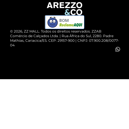
Devolução do Produto
ZZ MALL é confiável
Compre pelo WhatsApp
ZZPay
BOM
Cartão Presente
©
2026
, ZZ MALL. Todos os direitos reservados.
ZZAB
Comércio de Calçados Ltda. | Rua África do Sul, 2280. Padre
Mathias, Cariacica/ES. CEP: 29157-900 | CNPJ: 07.900.208/0077-
Vendas Corporativas
04