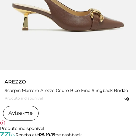
AREZZO
Scarpin Marrom Arezzo Couro Bico Fino Slingback Bridão
Produto indisponível
Avise-me
Produto indisponível
Receba até
R$ 19,19
de cashback