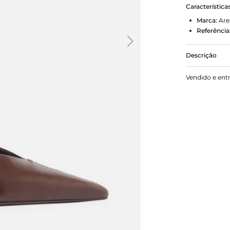
Característica
Marca:
Are
Referência
Descrição
Scarpin fem
Vendido e ent
fino e forma
recorte em 
slingback e
Com palmilh