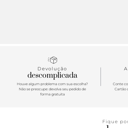
Devolução
A
descomplicada
Houve algum problema com sua escolha?
Conte co
Não se preocupe: devolva seu pedido de
Cartão d
forma gratuita
Fique po