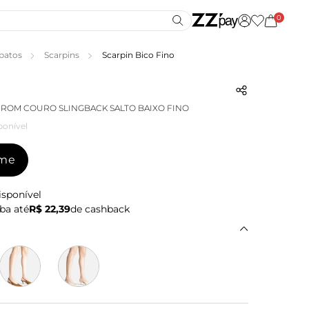
0
patos
Scarpins
Scarpin Bico Fino
ROM COURO SLINGBACK SALTO BAIXO FINO
ponível
-me
isponível
ba até
R$ 22,39
de cashback