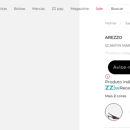
otas
Bolsas
Marcas
ZZ pay
Magazzine
Sale
Home
Sa
AREZZO
SCARPIN MAR
Produto indis
Avise
Produto ind
Rece
Mais
2
cores