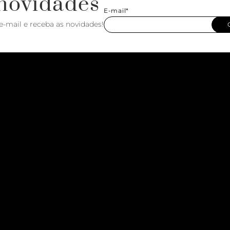
novidades
E-mail*
e-mail e receba as novidades!