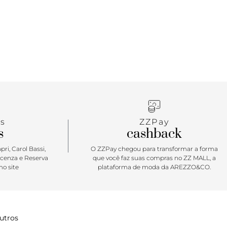
s
ZZPay
s
cashback
ri, Carol Bassi,
O ZZPay chegou para transformar a forma
icenza e Reserva
que você faz suas compras no ZZ MALL, a
o site
plataforma de moda da AREZZO&CO.
utros