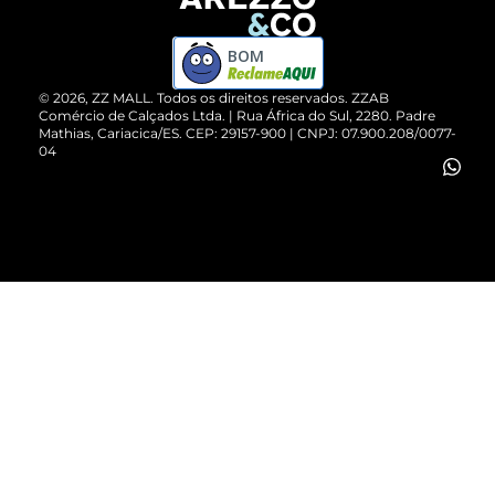
Devolução do Produto
ZZ MALL é confiável
Compre pelo WhatsApp
ZZPay
BOM
Cartão Presente
©
2026
, ZZ MALL. Todos os direitos reservados.
ZZAB
Comércio de Calçados Ltda. | Rua África do Sul, 2280. Padre
Mathias, Cariacica/ES. CEP: 29157-900 | CNPJ: 07.900.208/0077-
Vendas Corporativas
04