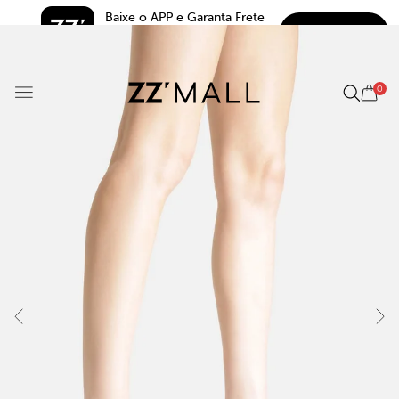
Baixe o APP e Garanta Frete 
BAIXAR
Grátis*
5.0
0