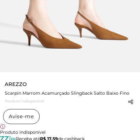
AREZZO
Scarpin Marrom Acamurçado Slingback Salto Baixo Fino
Produto indisponível
Avise-me
Produto indisponível
Receba até
R$ 17,59
de cashback