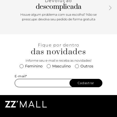
Devolução
descomplicada
Houve algum problema com sua escolha? Não se
preocupe: devolva seu pedido de forma gratuita
Fique por dentro
das novidades
Informe seu e-mail e receba as novidades!
Feminino
Masculino
Outros
E-mail*
Cadastrar