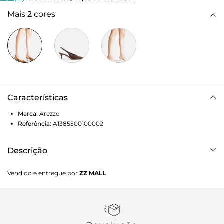
Mais
2
cores
Características
Marca:
Arezzo
Referência:
A1385500100002
Descrição
Scarpin feminino marrom acamurçado. O sapato tem salto
Vendido e entregue por
ZZ MALL
baixo fino e formato fino na ponta. Fechado na parte
frontal, traz recorte em V no cabedal com detalhe em
costura. Possui tira slingback em torno do calcanhar com
fecho em fivela metálica. Com palmilha bege e inscrição do
nome da marca.