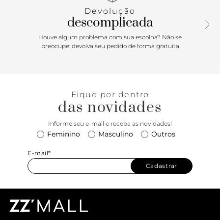
Devolução
descomplicada
Houve algum problema com sua escolha? Não se
preocupe: devolva seu pedido de forma gratuita
Fique por dentro
das novidades
Informe seu e-mail e receba as novidades!
Feminino
Masculino
Outros
E-mail*
Cadastrar