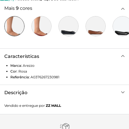
Mais
9
cores
Características
Marca:
Arezzo
Cor
:
Rosa
Referência:
A0376267230981
Descrição
Sapatilha feminina rosa. O sapato tem salto rasteiro e
Vendido e entregue por
ZZ MALL
formato arredondado na ponta. Traz cabedal em matelassê
e recorte arredondado na parte superior do pé. Fechada,
possui ainda aplicação de laço pequeno no cabedal. Com
palmilha da cor do sapato e inscrição do nome da marca.