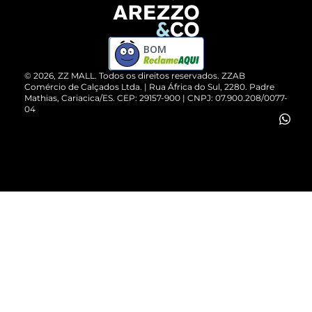
Devolução do Produto
ZZ MALL é confiável
Compre pelo WhatsApp
ZZPay
BOM
Cartão Presente
©
2026
, ZZ MALL. Todos os direitos reservados.
ZZAB
Comércio de Calçados Ltda. | Rua África do Sul, 2280. Padre
Mathias, Cariacica/ES. CEP: 29157-900 | CNPJ: 07.900.208/0077-
Vendas Corporativas
04