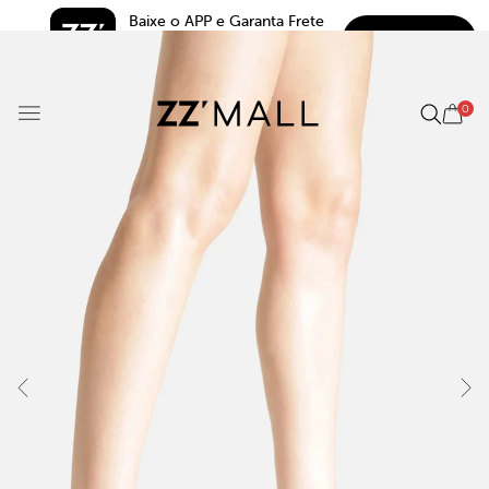
Baixe o APP e Garanta Frete 
BAIXAR
Grátis*
5.0
0