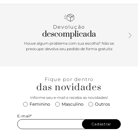
e recorte arredondado na parte superior do pé. Fechada,
possui ainda aplicação de laço pequeno no cabedal. Com
palmilha da cor do sapato e inscrição do nome da marca.
Devolução
descomplicada
Houve algum problema com sua escolha? Não se
preocupe: devolva seu pedido de forma gratuita
Fique por dentro
das novidades
Informe seu e-mail e receba as novidades!
Feminino
Masculino
Outros
E-mail*
Cadastrar