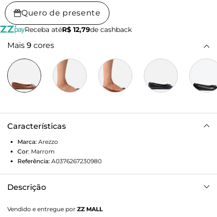
Quero de presente
Receba até
R$ 12,79
de cashback
Mais
9
cores
Características
Marca:
Arezzo
Cor
:
Marrom
Referência:
A0376267230980
Descrição
Sapatilha feminina marrom. O sapato tem salto rasteiro e
Vendido e entregue por
ZZ MALL
formato arredondado na ponta. Traz cabedal em matelassê