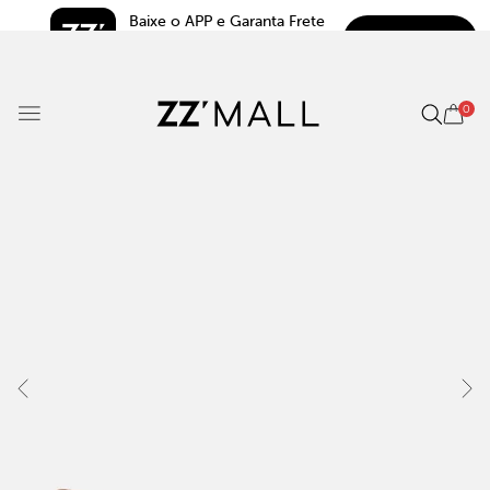
Baixe o APP e Garanta Frete 
BAIXAR
Grátis*
5.0
0