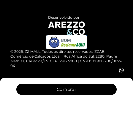
Central de Atendimento
Políticas de Privacidade
Entrega
ZZ Influ
Desenvolvido por
Devolução do Produto
ZZ MALL é confiável
Compre pelo WhatsApp
ZZPay
BOM
Cartão Presente
©
2026
, ZZ MALL. Todos os direitos reservados.
ZZAB
Comércio de Calçados Ltda. | Rua África do Sul, 2280. Padre
Mathias, Cariacica/ES. CEP: 29157-900 | CNPJ: 07.900.208/0077-
Vendas Corporativas
04
Comprar