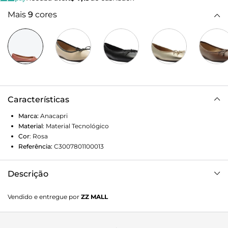
Mais
9
cores
Características
Marca:
Anacapri
Material
:
Material Tecnológico
Cor
:
Rosa
Referência:
C3007801100013
Descrição
Sapatilha Anacapri clássica com laço na cor rosa. O modelo
Vendido e entregue por
ZZ MALL
tem salto rasteiro, base emborrachada com leve saltinho e
biqueira redonda. Fechada e com acabamento envernizado,
traz recorte arredondado no cabedal contornado em