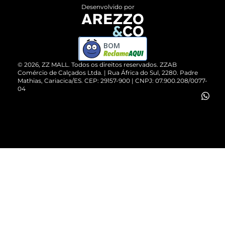
Entrega
ZZ Influ
Desenvolvido por
Devolução do Produto
ZZ MALL é confiável
Compre pelo WhatsApp
ZZPay
BOM
Cartão Presente
©
2026
, ZZ MALL. Todos os direitos reservados.
ZZAB
Comércio de Calçados Ltda. | Rua África do Sul, 2280. Padre
Mathias, Cariacica/ES. CEP: 29157-900 | CNPJ: 07.900.208/0077-
Vendas Corporativas
04