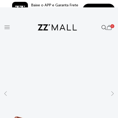
Baixe o APP e Garanta Frete 
BAIXAR
Grátis*
5.0
0