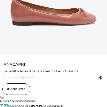
ANACAPRI
Sapatilha Rosa Anacapri Verniz Laço Clássica
Produto indisponível
Avise-me
Produto indisponível
Receba até
R$ 7,19
de cashback