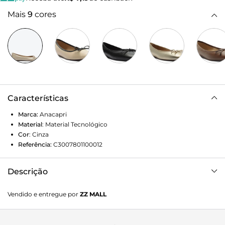
Mais
9
cores
Características
Marca:
Anacapri
Material
:
Material Tecnológico
Cor
:
Cinza
Referência:
C3007801100012
Descrição
Sapatilha Anacapri clássica com laço na cor cinza. O
Vendido e entregue por
ZZ MALL
modelo tem salto rasteiro, base emborrachada com leve
saltinho e biqueira redonda. Fechada e com acabamento
envernizado, traz recorte arredondado no cabedal