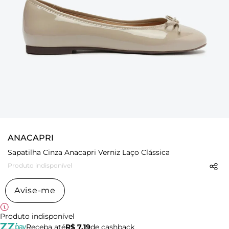
ANACAPRI
Sapatilha Cinza Anacapri Verniz Laço Clássica
Produto indisponível
Avise-me
Produto indisponível
Receba até
R$ 7,19
de cashback