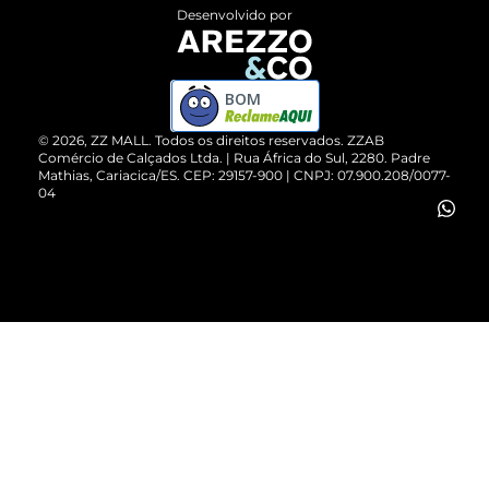
Entrega
ZZ Influ
Desenvolvido por
Devolução do Produto
ZZ MALL é confiável
Compre pelo WhatsApp
ZZPay
BOM
Cartão Presente
©
2026
, ZZ MALL. Todos os direitos reservados.
ZZAB
Comércio de Calçados Ltda. | Rua África do Sul, 2280. Padre
Mathias, Cariacica/ES. CEP: 29157-900 | CNPJ: 07.900.208/0077-
Vendas Corporativas
04