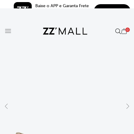
Baixe o APP e Garanta Frete 
BAIXAR
Grátis*
5.0
0