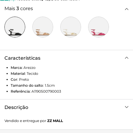
Mais
3
cores
Características
Marca:
Arezzo
Material
:
Tecido
Cor
:
Preto
Tamanho do salto
:
1.5cm
Referência:
A1190500790003
Descrição
Sapatilha preta em tecido. O modelo é aberto e rasteiro e
Vendido e entregue por
ZZ MALL
tem bico fino. Traz cabedal com aplicação de peça com
pedrarias. Possui tira no calcanhar conectada a tira fina que