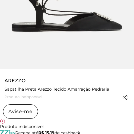
AREZZO
Sapatilha Preta Arezzo Tecido Amarração Pedraria
Produto indisponível
Avise-me
Produto indisponível
Receba até
R$ 15,19
de cashback