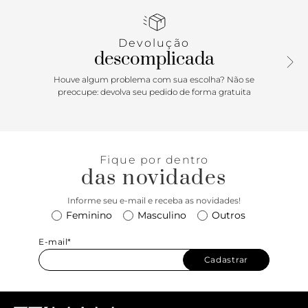
passa no peito do pé e sobe em amarração em torno do
tornozelo. Exibe todo o peito do pé e calcanhar. Com
palmilha da cor do modelo.
Devolução
descomplicada
Porque Apostar
Houve algum problema com sua escolha? Não se
A sapatilha surge em versão monocromática e aberta e
preocupe: devolva seu pedido de forma gratuita
com uma sofisticada peça de pedraria, seguindo as
tendências da temporada. Charmosa, é perfeita para criar
looks girlie e elegantes! Combine com saia midi e camisa,
além de bolsa tiracolo.
Fique por dentro
das novidades
Informe seu e-mail e receba as novidades!
Feminino
Masculino
Outros
E-mail*
Cadastrar