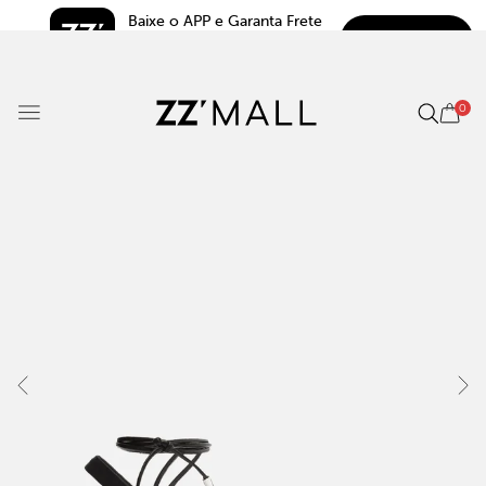
Baixe o APP e Garanta Frete 
BAIXAR
Grátis*
5.0
0