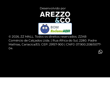
Entrega
ZZ Influ
Desenvolvido por
Devolução do Produto
ZZ MALL é confiável
Compre pelo WhatsApp
ZZPay
BOM
Cartão Presente
©
2026
, ZZ MALL. Todos os direitos reservados.
ZZAB
Comércio de Calçados Ltda. | Rua África do Sul, 2280. Padre
Mathias, Cariacica/ES. CEP: 29157-900 | CNPJ: 07.900.208/0077-
Vendas Corporativas
04