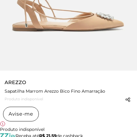
AREZZO
Sapatilha Marrom Arezzo Bico Fino Amarração
Produto indisponível
Avise-me
Produto indisponível
Receba até
R$ 21,59
de cashback