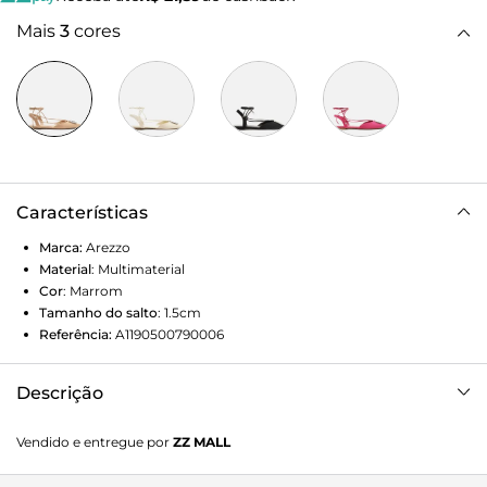
Mais
3
cores
Características
Marca:
Arezzo
Material
:
Multimaterial
Cor
:
Marrom
Tamanho do salto
:
1.5cm
Referência:
A1190500790006
Descrição
Sapatilha nude em tecido. O modelo é aberto e rasteiro e
Vendido e entregue por
ZZ MALL
tem bico fino. Traz cabedal com aplicação de peça com
pedrarias. Possui tira no calcanhar conectada a tira fina que