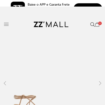
Baixe o APP e Garanta Frete 
BAIXAR
Grátis*
5.0
0