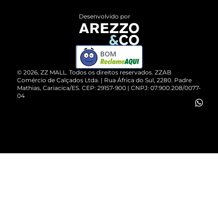
Entrega
ZZ Influ
Desenvolvido por
Devolução do Produto
ZZ MALL é confiável
Compre pelo WhatsApp
ZZPay
BOM
Cartão Presente
©
2026
, ZZ MALL. Todos os direitos reservados.
ZZAB
Comércio de Calçados Ltda. | Rua África do Sul, 2280. Padre
Mathias, Cariacica/ES. CEP: 29157-900 | CNPJ: 07.900.208/0077-
Vendas Corporativas
04