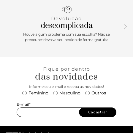
passa no peito do pé e sobe em amarração em torno do
tornozelo. Exibe todo o peito do pé e calcanhar.
Devolução
descomplicada
Houve algum problema com sua escolha? Não se
preocupe: devolva seu pedido de forma gratuita
Fique por dentro
das novidades
Informe seu e-mail e receba as novidades!
Feminino
Masculino
Outros
E-mail*
Cadastrar