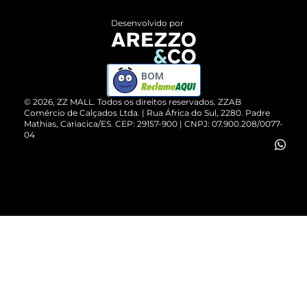
Entrega
ZZ Influ
Desenvolvido por
Devolução do Produto
ZZ MALL é confiável
Compre pelo WhatsApp
ZZPay
BOM
Cartão Presente
©
2026
, ZZ MALL. Todos os direitos reservados.
ZZAB
Comércio de Calçados Ltda. | Rua África do Sul, 2280. Padre
Mathias, Cariacica/ES. CEP: 29157-900 | CNPJ: 07.900.208/0077-
Vendas Corporativas
04