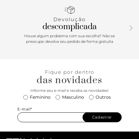
laço pequeno no cabedal.
Porque Apostar
Devolução
descomplicada
A sapatilha em matelassê é um clássico, que combina com
os mais variados estilos e ocasiões! Versátil, surge em tom
Houve algum problema com sua escolha? Não se
neutro e é garantia de conforto. Vai do office ao passeio e é
preocupe: devolva seu pedido de forma gratuita
aquele item atemporal para se ter sempre no guarda-
roupa!
Fique por dentro
das novidades
Informe seu e-mail e receba as novidades!
Feminino
Masculino
Outros
E-mail*
Cadastrar