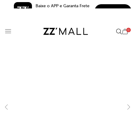
Baixe o APP e Garanta Frete 
BAIXAR
Grátis*
5.0
0