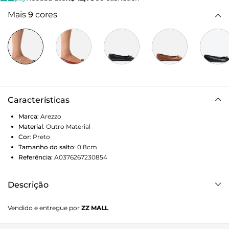
Mais
9
cores
Características
Marca:
Arezzo
Material
:
Outro Material
Cor
:
Preto
Tamanho do salto
:
0.8cm
Referência:
A0376267230854
Descrição
Sapatilha preta. O modelo tem salto rasteiro e bico
Vendido e entregue por
ZZ MALL
redondo. Traz cabedal em matelassê e recorte arredondado
sobre o peito do pé. Fechada, possui ainda aplicação de