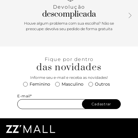
conectadas ao cabedal presas pelas laterais, que contornam
Devolução
o calcanhar, com fecho afivelado ajustável. Com palmilha
descomplicada
de mesmo tom da sapatilha e assinatura Anacapri. O
modelo deixa o peito de pé e calcanhar à mostra.
Houve algum problema com sua escolha? Não se
preocupe: devolva seu pedido de forma gratuita
Porque Apostar: Um clássico renovado para a temporada
mais solar dos últimos tempos! A sapatilha slingback de
biqueira moderna quadrada em tela, traduz a forte
tendência dos materiais com transparência para encarar os
Fique por dentro
dias de verão com leveza e frescor aos seus pés. O
das novidades
modelinho ultra charmoso com saltinho em bloco traz um
toque de elegância e fashionista para as suas produções!
Informe seu e-mail e receba as novidades!
Feminino
Masculino
Outros
E-mail*
Cadastrar