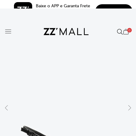
Baixe o APP e Garanta Frete 
BAIXAR
Grátis*
5.0
0