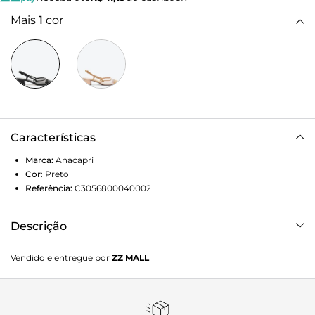
Mais
1
cor
Características
Marca:
Anacapri
Cor
:
Preto
Referência:
C3056800040002
Descrição
Sapatilha slingback com tela em transparência e salto
Vendido e entregue por
ZZ MALL
bloco, na cor preta. O modelo traz cabedal em tela
transparente, com recorte arredondado sobre o peito de pé,
com contornos e biqueira em material similar ao couro. De
salto em bloco baixo e aberta atrás, possui tiras finas