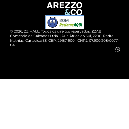
Devolução do Produto
ZZ MALL é confiável
Compre pelo WhatsApp
ZZPay
BOM
Cartão Presente
©
2026
, ZZ MALL. Todos os direitos reservados.
ZZAB
Comércio de Calçados Ltda. | Rua África do Sul, 2280. Padre
Mathias, Cariacica/ES. CEP: 29157-900 | CNPJ: 07.900.208/0077-
Vendas Corporativas
04