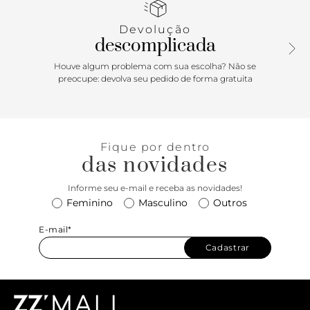
salto em bloco baixo e aberta atrás, possui tiras finas
conectadas ao cabedal presas pelas laterais, que contornam
Devolução
o calcanhar, com fecho afivelado ajustável. Com palmilha
descomplicada
de mesmo tom da sapatilha e assinatura Anacapri. O
modelo deixa o peito de pé e calcanhar à mostra.
Houve algum problema com sua escolha? Não se
preocupe: devolva seu pedido de forma gratuita
Porque Apostar: Um clássico renovado para a temporada
mais solar dos últimos tempos! A sapatilha slingback de
biqueira moderna quadrada em tela, traduz a forte
tendência dos materiais com transparência para encarar os
Fique por dentro
dias de verão com leveza e frescor aos seus pés. O
das novidades
modelinho ultra charmoso com saltinho em bloco traz um
toque de elegância e fashionista para as suas produções!
Informe seu e-mail e receba as novidades!
Feminino
Masculino
Outros
E-mail*
Cadastrar