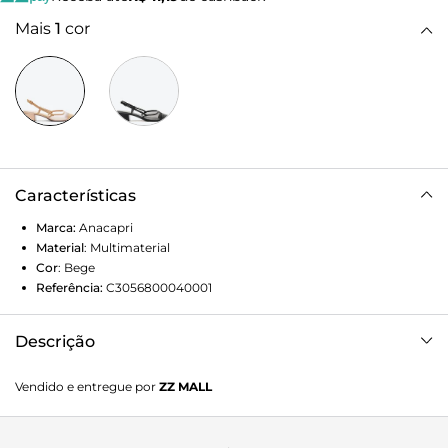
Mais
1
cor
Características
Marca:
Anacapri
Material
:
Multimaterial
Cor
:
Bege
Referência:
C3056800040001
Descrição
Sapatilha slingback com tela em transparência e salto
Vendido e entregue por
ZZ MALL
bloco, na cor bege. O modelo traz cabedal em tela
transparente, com recorte arredondado sobre o peito de pé,
com contornos e biqueira em material similar ao couro. De