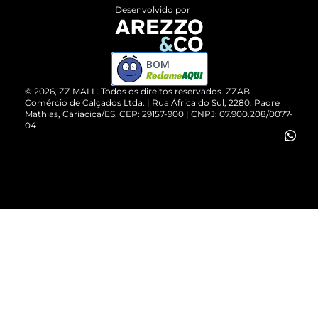
Entrega
ZZ Influ
Desenvolvido por
Devolução do Produto
ZZ MALL é confiável
Compre pelo WhatsApp
ZZPay
BOM
Cartão Presente
©
2026
, ZZ MALL. Todos os direitos reservados.
ZZAB
Comércio de Calçados Ltda. | Rua África do Sul, 2280. Padre
Mathias, Cariacica/ES. CEP: 29157-900 | CNPJ: 07.900.208/0077-
Vendas Corporativas
04