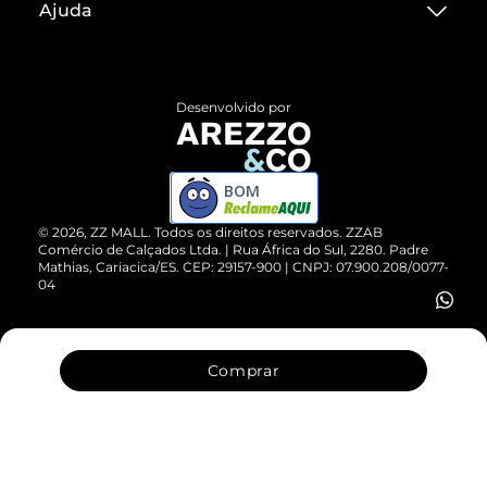
Ajuda
Termos de Uso
Central de Atendimento
Políticas de Privacidade
Entrega
ZZ Influ
Desenvolvido por
Devolução do Produto
ZZ MALL é confiável
Compre pelo WhatsApp
ZZPay
BOM
Cartão Presente
©
2026
, ZZ MALL. Todos os direitos reservados.
ZZAB
Comércio de Calçados Ltda. | Rua África do Sul, 2280. Padre
Mathias, Cariacica/ES. CEP: 29157-900 | CNPJ: 07.900.208/0077-
Vendas Corporativas
04
Comprar