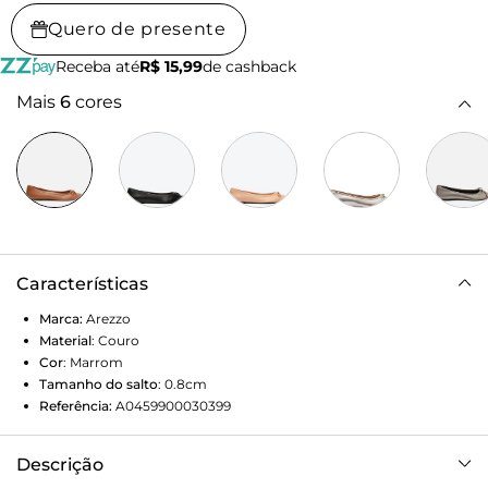
Quero de presente
Receba até
R$ 15,99
de cashback
Mais
6
cores
Características
Marca:
Arezzo
Material
:
Couro
Cor
:
Marrom
Tamanho do salto
:
0.8cm
Referência:
A0459900030399
Descrição