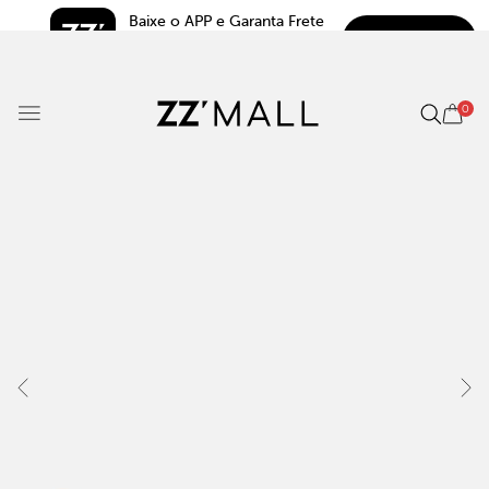
Baixe o APP e Garanta Frete 
BAIXAR
Grátis*
5.0
0