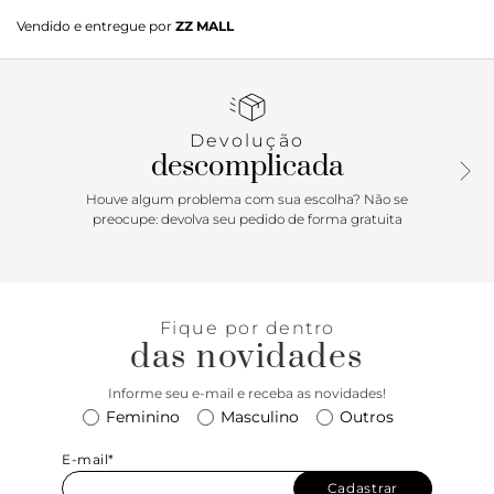
Sapatilha preta. O modelo tem salto rasteiro e bico fino.
Vendido e entregue por
ZZ MALL
Traz cabedal liso e recorte arredondado sobre o peito do pé.
Fechada, possui ainda aplicação de laço pequeno com
ponteiras metálicas no cabedal. Com palmilha bege e
inscrição do nome da marca, a sapatilha exibe todo o peito
do pé.
Devolução
descomplicada
Houve algum problema com sua escolha? Não se
preocupe: devolva seu pedido de forma gratuita
Fique por dentro
das novidades
Informe seu e-mail e receba as novidades!
Feminino
Masculino
Outros
E-mail*
Cadastrar