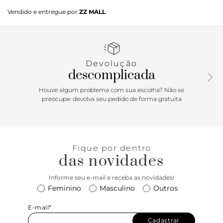
Sapatilha salto rasteiro, bico fino, cor dourada, acabamento
Vendido e entregue por
ZZ MALL
metalizado, detalhe laço na parte frontal.
Porque Apostar
/
Os metais são Trend 2020, se você preferir usar os
Devolução
metalizados com moderação, a sapatilha pode ser o
descomplicada
arremate fashionista perfeito para seu look do dia.
Houve algum problema com sua escolha? Não se
preocupe: devolva seu pedido de forma gratuita
Fique por dentro
das novidades
Informe seu e-mail e receba as novidades!
Feminino
Masculino
Outros
E-mail*
Cadastrar