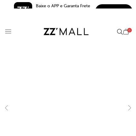
Baixe o APP e Garanta Frete 
BAIXAR
Grátis*
5.0
0