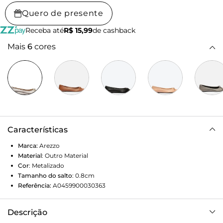
Quero de presente
Receba até
R$ 15,99
de cashback
Mais
6
cores
Características
Marca:
Arezzo
Material
:
Outro Material
Cor
:
Metalizado
Tamanho do salto
:
0.8cm
Referência:
A0459900030363
Descrição