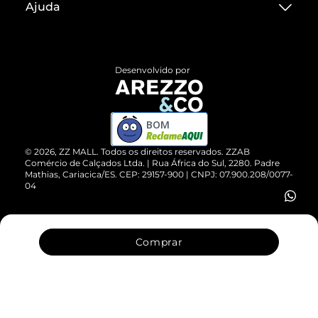
Ajuda
Termos de Uso
Central de Atendimento
Políticas de Privacidade
Entrega
ZZ Influ
Desenvolvido por
Devolução do Produto
ZZ MALL é confiável
Compre pelo WhatsApp
ZZPay
BOM
Cartão Presente
©
2026
, ZZ MALL. Todos os direitos reservados.
ZZAB
Comércio de Calçados Ltda. | Rua África do Sul, 2280. Padre
Mathias, Cariacica/ES. CEP: 29157-900 | CNPJ: 07.900.208/0077-
Vendas Corporativas
04
Comprar