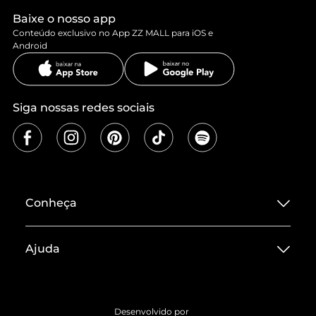
Baixe o nosso app
Conteúdo exclusivo no App ZZ MALL para iOS e
Android
Siga nossas redes sociais
Conheça
Sobre ZZ MALL
Ajuda
Termos de Uso
Central de Atendimento
Políticas de Privacidade
Entrega
ZZ Influ
Desenvolvido por