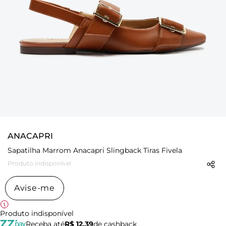
ANACAPRI
Sapatilha Marrom Anacapri Slingback Tiras Fivela
Produto indisponível
Avise-me
Produto indisponível
Receba até
R$ 12,39
de cashback