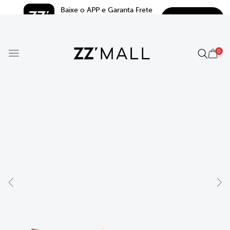
Baixe o APP e Garanta Frete 
BAIXAR
Grátis*
5.0
0