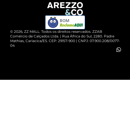
Devolução do Produto
ZZ MALL é confiável
Compre pelo WhatsApp
ZZPay
BOM
Cartão Presente
©
2026
, ZZ MALL. Todos os direitos reservados.
ZZAB
Comércio de Calçados Ltda. | Rua África do Sul, 2280. Padre
Mathias, Cariacica/ES. CEP: 29157-900 | CNPJ: 07.900.208/0077-
Vendas Corporativas
04