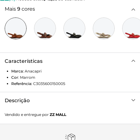
Mais
9
cores
Características
Marca:
Anacapri
Cor
:
Marrom
Referência:
C3035600150005
Descrição
Sapatilha Slingback Tiras Fivela Marrom. O modelo possui
Vendido e entregue por
ZZ MALL
solado emborrachado com leve saltinho e bico quadrado.
De material similar ao couro com efeito metalizado, traz
recorte lateral na gáspea e tira contínua elástica
confortável que segue pelas laterais e contorna o calcanhar.