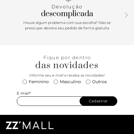
Detalhe para aplicação de duas tiras mais grossas,
Devolução
afiveladas e ajustáveis sobre o peito de pé Com palmilha
descomplicada
nude e assinatura Anacapri, a sapatilha exibe parte do peito
do pé e o calcanhar.
Houve algum problema com sua escolha? Não se
preocupe: devolva seu pedido de forma gratuita
Porque Apostar: A clássica sapatilha feminina slingback
para encarar a temporada ficou ainda mais charmosa e
trendy com o detalhe das tiras afiveladas no cabedal. O
modelo com efeito metalizado é a cara de um visual office
Fique por dentro
ou de um look preppy. É também garantia de um toque
das novidades
descolado e combina com tudo. Aposte nessa queridinha
para arrematar seus lookinhos de verão!
Informe seu e-mail e receba as novidades!
Feminino
Masculino
Outros
E-mail*
Cadastrar