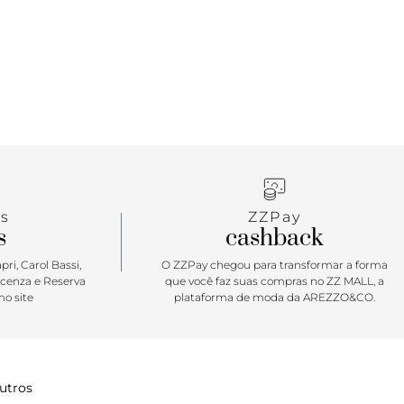
 ajustáveis sobre o peito de pé Com palmilha preta
 Anacapri, a sapatilha exibe parte do peito do pé e o
ar: A clássica sapatilha slingback para encarar as
s mais amenas da temporada ficou ainda mais
rendy com o detalhe das tiras afiveladas no
modelo com efeito metalizado é a cara de um visual
e um look preppy. É também garantia de um toque
 combina com tudo. Aposte nessa queridinha para
eus lookinhos de inverno!
s
ZZPay
s
cashback
ri, Carol Bassi,
O ZZPay chegou para transformar a forma
icenza e Reserva
que você faz suas compras no ZZ MALL, a
o site
plataforma de moda da AREZZO&CO.
utros