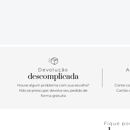
Devolução
A
descomplicada
Houve algum problema com sua escolha?
Conte co
Não se preocupe: devolva seu pedido de
Cartão d
forma gratuita
Fique po