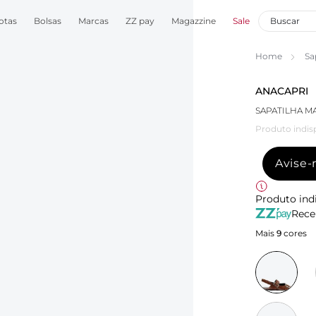
otas
Bolsas
Marcas
ZZ pay
Magazzine
Sale
Home
Sa
ANACAPRI
SAPATILHA M
Produto indis
Avise
Produto ind
Rece
Mais
9
cores