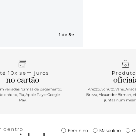
afiveladas e
e assinatura
calcanhar.
Porque Apost
1 de 5
temperatura
charmosa e t
cabedal. O 
office ou d
descolado e
arrematar s
té 10x sem juros
Produto
no cartão
oficiai
m variadas formas de pagamento:
Arezzo, Schutz, Vans, Anacap
e crédito, Pix, Apple Pay e Google
Brizza, Alexandre Birman, V
Pay.
juntas num mesm
r dentro
Feminino
Masculino
O