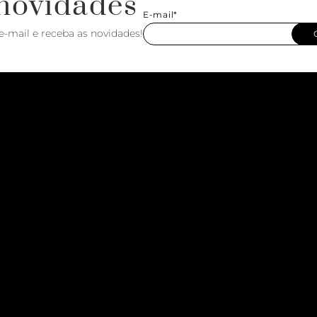
novidades
E-mail*
e-mail e receba as novidades!