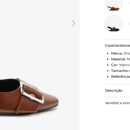
Característica
Marca:
Ana
Material
:
M
Cor
:
Marr
Tamanho d
Referência
Descrição
Sapatilha sl
Vendido e ent
marrom. O 
saltinho e 
efeito metal
elástica con
calcanhar. D