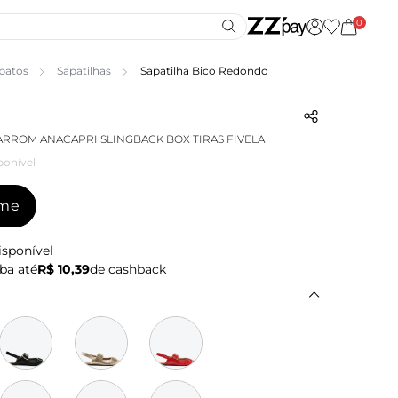
0
patos
Sapatilhas
Sapatilha Bico Redondo
ARROM ANACAPRI SLINGBACK BOX TIRAS FIVELA
ponível
-me
isponível
ba até
R$ 10,39
de cashback